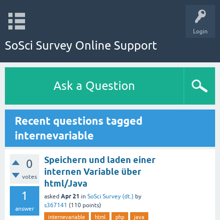
Login
SoSci Survey Online Support
Ask a Question
Recent questions tagged
internevariable
Speichern und laden einer
0
internen Variable über
votes
html/Java
1
Apr 21
asked
in
SoSci Survey (dt.)
by
s367141
(
110
points)
answer
internevariable
html
php
java