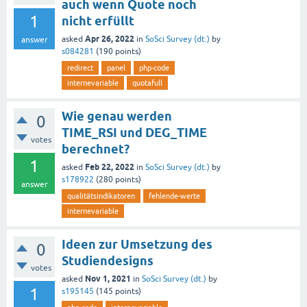
auch wenn Quote noch
1
nicht erfüllt
Apr 26, 2022
asked
in
SoSci Survey (dt.)
by
answer
s084281
(
190
points)
redirect
panel
php-code
internevariable
quotafull
Wie genau werden
0
TIME_RSI und DEG_TIME
votes
berechnet?
1
Feb 22, 2022
asked
in
SoSci Survey (dt.)
by
s178922
(
280
points)
answer
qualitätsindikatoren
fehlende-werte
internevariable
Ideen zur Umsetzung des
0
Studiendesigns
votes
Nov 1, 2021
asked
in
SoSci Survey (dt.)
by
1
s195145
(
145
points)