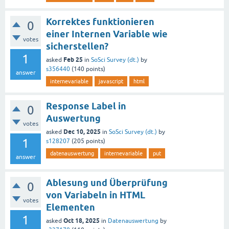
Korrektes funktionieren
0
einer Internen Variable wie
votes
sicherstellen?
1
Feb 25
asked
in
SoSci Survey (dt.)
by
s356440
(
140
points)
answer
internevariable
javascript
html
Response Label in
0
Auswertung
votes
Dec 10, 2025
asked
in
SoSci Survey (dt.)
by
1
s128207
(
205
points)
datenauswertung
internevariable
put
answer
Ablesung und Überprüfung
0
von Variabeln in HTML
votes
Elementen
1
Oct 18, 2025
asked
in
Datenauswertung
by