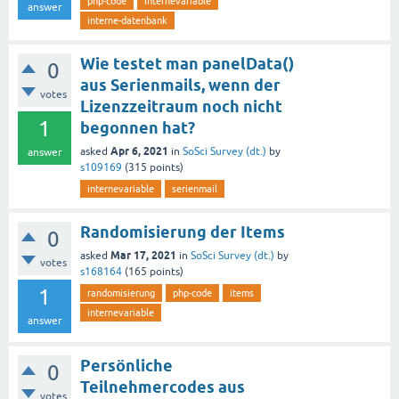
php-code
internevariable
answer
interne-datenbank
Wie testet man panelData()
0
aus Serienmails, wenn der
votes
Lizenzzeitraum noch nicht
1
begonnen hat?
Apr 6, 2021
asked
in
SoSci Survey (dt.)
by
answer
s109169
(
315
points)
internevariable
serienmail
Randomisierung der Items
0
Mar 17, 2021
asked
in
SoSci Survey (dt.)
by
votes
s168164
(
165
points)
1
randomisierung
php-code
items
internevariable
answer
Persönliche
0
Teilnehmercodes aus
votes