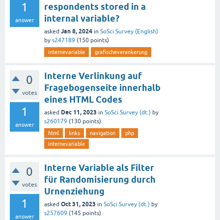
1
respondents stored in a
internal variable?
answer
Jan 8, 2024
asked
in
SoSci Survey (English)
by
s247189
(
150
points)
internevariable
grafischeverankerung
Interne Verlinkung auf
0
Fragebogenseite innerhalb
votes
eines HTML Codes
1
Dec 11, 2023
asked
in
SoSci Survey (dt.)
by
s260179
(
130
points)
answer
html
links
navigation
php
internevariable
Interne Variable als Filter
0
für Randomisierung durch
votes
Urnenziehung
1
Oct 31, 2023
asked
in
SoSci Survey (dt.)
by
s257609
(
145
points)
answer