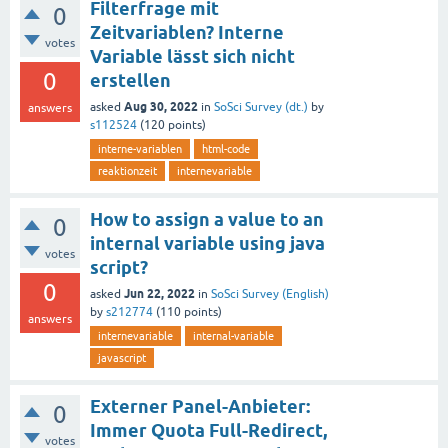
Filterfrage mit
0
Zeitvariablen? Interne
votes
Variable lässt sich nicht
0
erstellen
Aug 30, 2022
asked
in
SoSci Survey (dt.)
by
answers
s112524
(
120
points)
interne-variablen
html-code
reaktionzeit
internevariable
How to assign a value to an
0
internal variable using java
votes
script?
0
Jun 22, 2022
asked
in
SoSci Survey (English)
by
s212774
(
110
points)
answers
internevariable
internal-variable
javascript
Externer Panel-Anbieter:
0
Immer Quota Full-Redirect,
votes