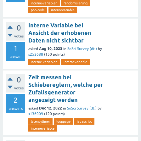
interne-variablen
randomisierung
php-code
internevariable
Interne Variable bei
0
Ansicht der erhobenen
votes
Daten nicht sichtbar
1
Aug 10, 2023
asked
in
SoSci Survey (dt.)
by
s252688
(
150
points)
answer
interne-variablen
internevariable
Zeit messen bei
0
Schiebereglern, welche per
votes
Zufallsgenerator
2
angezeigt werden
Dec 12, 2022
asked
in
SoSci Survey (dt.)
by
answers
s136909
(
120
points)
latencytimer
looppage
javascript
internevariable