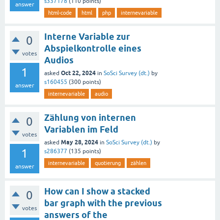
s337178
(
110
points)
answer
html-code
html
php
internevariable
Interne Variable zur
0
Abspielkontrolle eines
votes
Audios
1
Oct 22, 2024
asked
in
SoSci Survey (dt.)
by
s160455
(
300
points)
answer
internevariable
audio
Zählung von internen
0
Variablen im Feld
votes
May 28, 2024
asked
in
SoSci Survey (dt.)
by
1
s286377
(
135
points)
internevariable
quotierung
zählen
answer
How can I show a stacked
0
bar graph with the previous
votes
answers of the