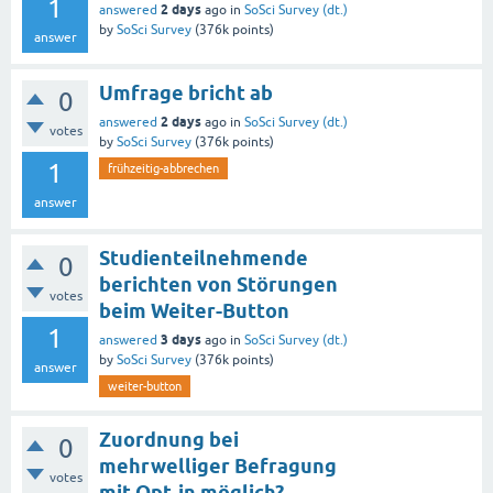
1
2 days
answered
ago
in
SoSci Survey (dt.)
by
SoSci Survey
(
376k
points)
answer
Umfrage bricht ab
0
2 days
answered
ago
in
SoSci Survey (dt.)
votes
by
SoSci Survey
(
376k
points)
1
frühzeitig-abbrechen
answer
Studienteilnehmende
0
berichten von Störungen
votes
beim Weiter-Button
1
3 days
answered
ago
in
SoSci Survey (dt.)
by
SoSci Survey
(
376k
points)
answer
weiter-button
Zuordnung bei
0
mehrwelliger Befragung
votes
mit Opt-in möglich?