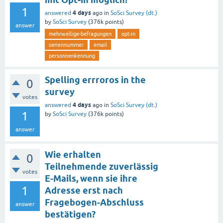
1
4 days
answered
ago
in
SoSci Survey (dt.)
by
SoSci Survey
(
376k
points)
answer
mehrwellige-befragungen
opt-in
seriennummer
email
personnenkennung
Spelling errroros in the
0
survey
votes
4 days
answered
ago
in
SoSci Survey (dt.)
1
by
SoSci Survey
(
376k
points)
answer
Wie erhalten
0
Teilnehmende zuverlässig
votes
E-Mails, wenn sie ihre
1
Adresse erst nach
Fragebogen-Abschluss
answer
bestätigen?