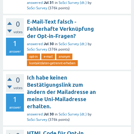
Jul 31
answered
in
SoSci Survey (dt.)
by
SoSci Survey
(
376k
points)
E-Mail-Text falsch -
0
Fehlerhafte Verknüpfung
votes
der Opt-in-Fragen?
1
Jul 30
answered
in
SoSci Survey (dt.)
by
SoSci Survey
(
376k
points)
answer
opt-in
e-mail
anonym
kontaktdaten-getrennt-erheben
Ich habe keinen
0
Bestätigungslink zum
votes
ändern der Mailadresse an
1
meine Uni-Mailadresse
erhalten.
answer
Jul 30
answered
in
SoSci Survey (dt.)
by
SoSci Survey
(
376k
points)
HTML Code für Opt-In