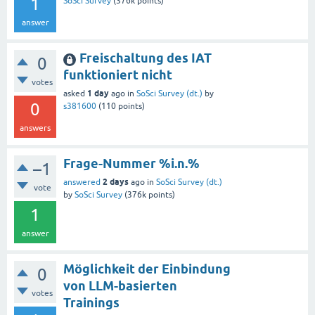
1
SoSci Survey
(
376k
points)
answer
Freischaltung des IAT
0
funktioniert nicht
votes
1 day
asked
ago
in
SoSci Survey (dt.)
by
0
s381600
(
110
points)
answers
Frage-Nummer %i.n.%
–1
2 days
answered
ago
in
SoSci Survey (dt.)
vote
by
SoSci Survey
(
376k
points)
1
answer
Möglichkeit der Einbindung
0
von LLM-basierten
votes
Trainings