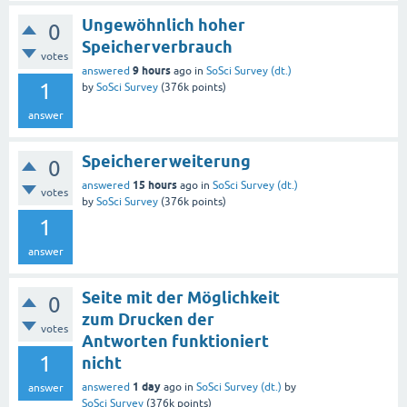
Ungewöhnlich hoher
0
Speicherverbrauch
votes
9 hours
answered
ago
in
SoSci Survey (dt.)
1
by
SoSci Survey
(
376k
points)
answer
Speichererweiterung
0
15 hours
answered
ago
in
SoSci Survey (dt.)
votes
by
SoSci Survey
(
376k
points)
1
answer
Seite mit der Möglichkeit
0
zum Drucken der
votes
Antworten funktioniert
1
nicht
1 day
answered
ago
in
SoSci Survey (dt.)
by
answer
SoSci Survey
(
376k
points)