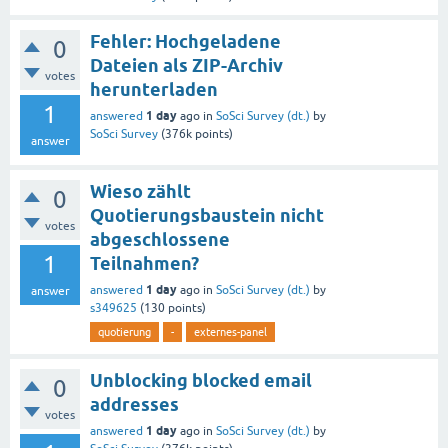
Fehler: Hochgeladene
0
Dateien als ZIP-Archiv
votes
herunterladen
1
1 day
answered
ago
in
SoSci Survey (dt.)
by
SoSci Survey
(
376k
points)
answer
Wieso zählt
0
Quotierungsbaustein nicht
votes
abgeschlossene
1
Teilnahmen?
1 day
answered
ago
in
SoSci Survey (dt.)
by
answer
s349625
(
130
points)
quotierung
-
externes-panel
Unblocking blocked email
0
addresses
votes
1 day
answered
ago
in
SoSci Survey (dt.)
by