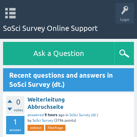
Login
SoSci Survey Online Support
Ask a Question
Recent questions and answers in
SoSci Survey (dt.)
Weiterleitung
0
Abbruchseite
votes
9 hours
answered
ago
in
SoSci Survey (dt.)
1
by
SoSci Survey
(
376k
points)
redirect
filterfrage
answer