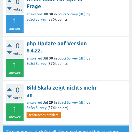
0
Frage
votes
Jul 30
answered
in
SoSci Survey (dt.)
by
1
SoSci Survey
(
376k
points)
answer
php Update auf Version
0
8.4.22.
votes
Jul 30
answered
in
SoSci Survey (dt.)
by
1
SoSci Survey
(
376k
points)
answer
Bild Skala zeigt nichts mehr
0
an
votes
Jul 29
answered
in
SoSci Survey (dt.)
by
1
SoSci Survey
(
376k
points)
technisches-problem
answer