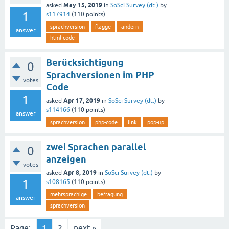
May 15, 2019
asked
in
SoSci Survey (dt.)
by
1
s117914
(
110
points)
sprachversion
flagge
ändern
answer
html-code
Berücksichtigung
0
Sprachversionen im PHP
votes
Code
1
Apr 17, 2019
asked
in
SoSci Survey (dt.)
by
s114166
(
110
points)
answer
sprachversion
php-code
link
pop-up
zwei Sprachen parallel
0
anzeigen
votes
Apr 8, 2019
asked
in
SoSci Survey (dt.)
by
1
s108165
(
110
points)
mehrsprachige
befragung
answer
sprachversion
Page:
1
2
next »