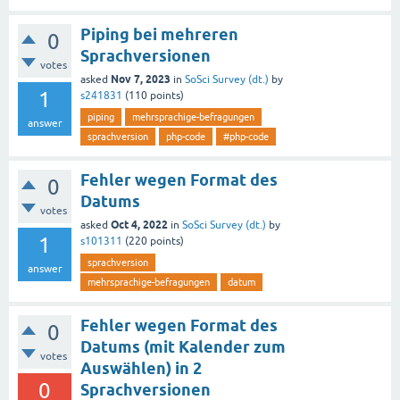
Piping bei mehreren
0
Sprachversionen
votes
Nov 7, 2023
asked
in
SoSci Survey (dt.)
by
1
s241831
(
110
points)
piping
mehrsprachige-befragungen
answer
sprachversion
php-code
#php-code
Fehler wegen Format des
0
Datums
votes
Oct 4, 2022
asked
in
SoSci Survey (dt.)
by
1
s101311
(
220
points)
sprachversion
answer
mehrsprachige-befragungen
datum
Fehler wegen Format des
0
Datums (mit Kalender zum
votes
Auswählen) in 2
0
Sprachversionen