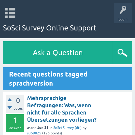
Login
SoSci Survey Online Support
Ask a Question
Recent questions tagged
sprachversion
Mehrsprachige
0
Befragungen: Was, wenn
votes
nicht für alle Sprachen
1
Übersetzungen vorliegen?
Jun 21
asked
in
SoSci Survey (dt.)
by
answer
s369025
(
125
points)