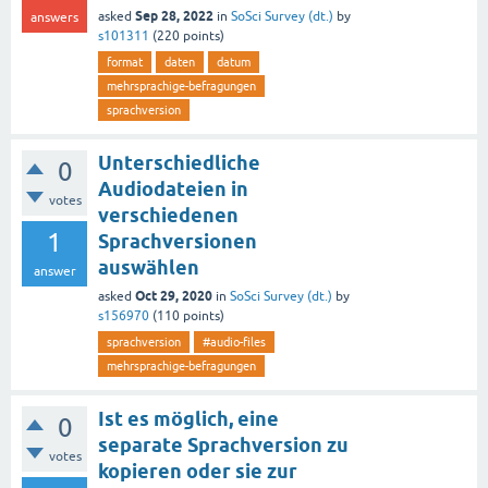
Sep 28, 2022
asked
in
SoSci Survey (dt.)
by
answers
s101311
(
220
points)
format
daten
datum
mehrsprachige-befragungen
sprachversion
Unterschiedliche
0
Audiodateien in
votes
verschiedenen
1
Sprachversionen
auswählen
answer
Oct 29, 2020
asked
in
SoSci Survey (dt.)
by
s156970
(
110
points)
sprachversion
#audio-files
mehrsprachige-befragungen
Ist es möglich, eine
0
separate Sprachversion zu
votes
kopieren oder sie zur