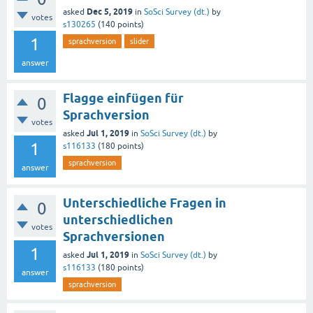
Dec 5, 2019
asked
in
SoSci Survey (dt.)
by
votes
s130265
(
140
points)
1
sprachversion
slider
answer
Flagge einfügen für
0
Sprachversion
votes
Jul 1, 2019
asked
in
SoSci Survey (dt.)
by
1
s116133
(
180
points)
sprachversion
answer
Unterschiedliche Fragen in
0
unterschiedlichen
votes
Sprachversionen
1
Jul 1, 2019
asked
in
SoSci Survey (dt.)
by
s116133
(
180
points)
answer
sprachversion