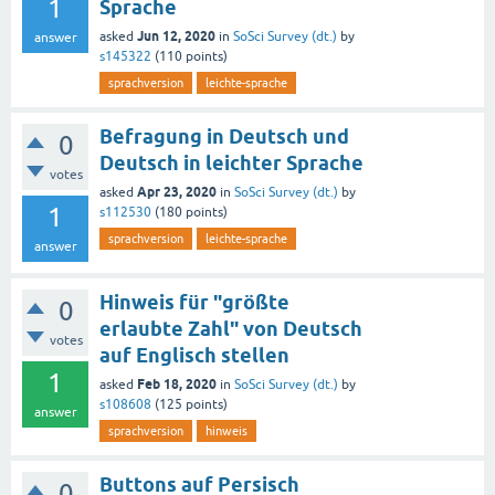
1
Sprache
Jun 12, 2020
asked
in
SoSci Survey (dt.)
by
answer
s145322
(
110
points)
sprachversion
leichte-sprache
Befragung in Deutsch und
0
Deutsch in leichter Sprache
votes
Apr 23, 2020
asked
in
SoSci Survey (dt.)
by
1
s112530
(
180
points)
sprachversion
leichte-sprache
answer
Hinweis für "größte
0
erlaubte Zahl" von Deutsch
votes
auf Englisch stellen
1
Feb 18, 2020
asked
in
SoSci Survey (dt.)
by
s108608
(
125
points)
answer
sprachversion
hinweis
Buttons auf Persisch
0