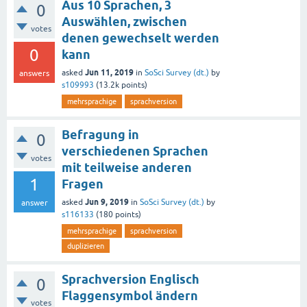
Aus 10 Sprachen, 3
0
Auswählen, zwischen
votes
denen gewechselt werden
0
kann
Jun 11, 2019
asked
in
SoSci Survey (dt.)
by
answers
s109993
(
13.2k
points)
mehrsprachige
sprachversion
Befragung in
0
verschiedenen Sprachen
votes
mit teilweise anderen
1
Fragen
Jun 9, 2019
asked
in
SoSci Survey (dt.)
by
answer
s116133
(
180
points)
mehrsprachige
sprachversion
duplizieren
Sprachversion Englisch
0
Flaggensymbol ändern
votes