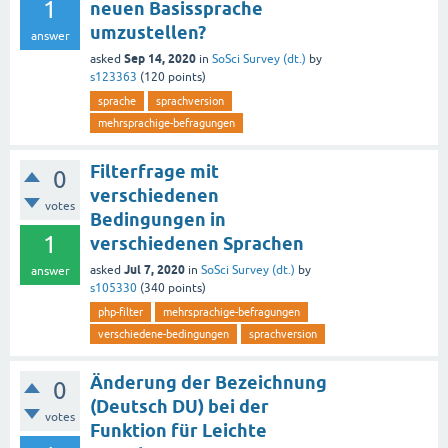
1
neuen Basissprache
umzustellen?
answer
Sep 14, 2020
asked
in
SoSci Survey (dt.)
by
s123363
(
120
points)
sprache
sprachversion
mehrsprachige-befragungen
Filterfrage mit
0
verschiedenen
votes
Bedingungen in
1
verschiedenen Sprachen
Jul 7, 2020
asked
in
SoSci Survey (dt.)
by
answer
s105330
(
340
points)
php-filter
mehrsprachige-befragungen
verschiedene-bedingungen
sprachversion
Änderung der Bezeichnung
0
(Deutsch DU) bei der
votes
Funktion für Leichte