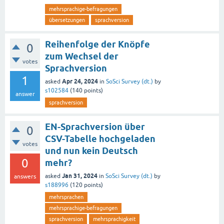
mehrsprachige-befragungen
übersetzungen
sprachversion
Reihenfolge der Knöpfe
0
zum Wechsel der
votes
Sprachversion
1
Apr 24, 2024
asked
in
SoSci Survey (dt.)
by
s102584
(
140
points)
answer
sprachversion
EN-Sprachversion über
0
CSV-Tabelle hochgeladen
votes
und nun kein Deutsch
0
mehr?
Jan 31, 2024
asked
in
SoSci Survey (dt.)
by
answers
s188996
(
120
points)
mehrsprachen
mehrsprachige-befragungen
sprachversion
mehrsprachigkeit