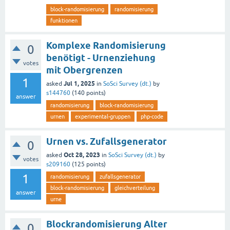
block-randomisierung
randomisierung
funktionen
Komplexe Randomisierung
0
benötigt - Urnenziehung
votes
mit Obergrenzen
1
Jul 1, 2025
asked
in
SoSci Survey (dt.)
by
s144760
(
140
points)
answer
randomisierung
block-randomisierung
urnen
experimental-gruppen
php-code
Urnen vs. Zufallsgenerator
0
Oct 28, 2023
asked
in
SoSci Survey (dt.)
by
votes
s209160
(
125
points)
1
randomisierung
zufallsgenerator
block-randomisierung
gleichverteilung
answer
urne
Blockrandomisierung Alter
0