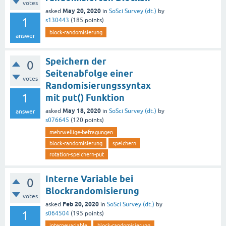
votes
May 20, 2020
asked
in
SoSci Survey (dt.)
by
1
s130443
(
185
points)
block-randomisierung
answer
Speichern der
0
Seitenabfolge einer
votes
Randomisierungssyntax
1
mit put() Funktion
May 18, 2020
asked
in
SoSci Survey (dt.)
by
answer
s076645
(
120
points)
mehrwellige-befragungen
block-randomisierung
speichern
rotation-speichern-put
Interne Variable bei
0
Blockrandomisierung
votes
Feb 20, 2020
asked
in
SoSci Survey (dt.)
by
1
s064504
(
195
points)
internevariable
block-randomisierung