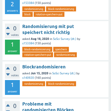
2
s153384
(
150
points)
randomisierung
block-randomisierung
answers
block
rotation-speichern-put
Randomisierung mit put
0
speichert nicht richtig
votes
Aug 18, 2020
asked
in
SoSci Survey (dt.)
by
1
s153384
(
150
points)
block-randomisierung
speichern
answer
rotation-speichern-put
randomisierung
Blockrandomisieren
0
Jun 15, 2020
asked
in
SoSci Survey (dt.)
by
votes
s140920
(
160
points)
1
randomisierung
block-randomisierung
answer
Probleme mit
0
randomisierten Blöcken