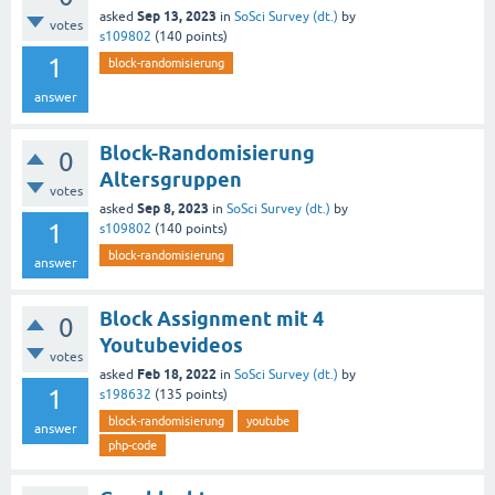
Sep 13, 2023
asked
in
SoSci Survey (dt.)
by
votes
s109802
(
140
points)
1
block-randomisierung
answer
Block-Randomisierung
0
Altersgruppen
votes
Sep 8, 2023
asked
in
SoSci Survey (dt.)
by
1
s109802
(
140
points)
block-randomisierung
answer
Block Assignment mit 4
0
Youtubevideos
votes
Feb 18, 2022
asked
in
SoSci Survey (dt.)
by
1
s198632
(
135
points)
block-randomisierung
youtube
answer
php-code