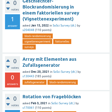
Geschlechter-
0
Blockrandomisierung in
votes
einem faktoriellen survey
1
(Vignettenexperiment)
Jan 15, 2022
asked
in
SoSci Survey (dt.)
by
answer
s204048
(
110
points)
block-randomisierung
vignettenexperiment
faktorielles
surveys
Array mit Elementen aus
0
Zufallsgenerator
votes
Dec 20, 2021
asked
in
SoSci Survey (dt.)
by
0
s130443
(
185
points)
zufallsgenerator
block-randomisierung
answers
Rotation von Frageblöcken
0
Feb 3, 2021
asked
in
SoSci Survey (dt.)
by
votes
s170061
(
110
points)