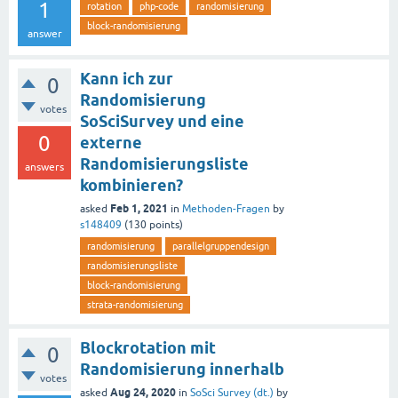
1
rotation
php-code
randomisierung
block-randomisierung
answer
Kann ich zur
0
Randomisierung
votes
SoSciSurvey und eine
0
externe
Randomisierungsliste
answers
kombinieren?
Feb 1, 2021
asked
in
Methoden-Fragen
by
s148409
(
130
points)
randomisierung
parallelgruppendesign
randomisierungsliste
block-randomisierung
strata-randomisierung
Blockrotation mit
0
Randomisierung innerhalb
votes
Aug 24, 2020
asked
in
SoSci Survey (dt.)
by