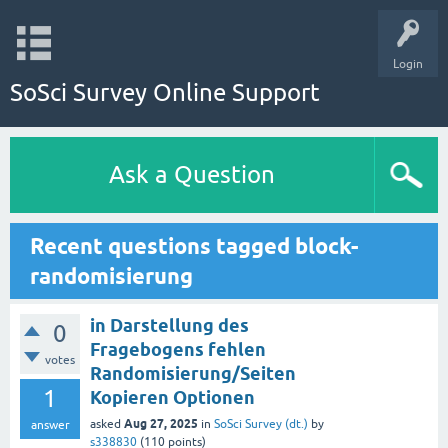
Login
SoSci Survey Online Support
Ask a Question
Recent questions tagged block-
randomisierung
in Darstellung des
0
Fragebogens fehlen
votes
Randomisierung/Seiten
1
Kopieren Optionen
Aug 27, 2025
asked
in
SoSci Survey (dt.)
by
answer
s338830
(
110
points)