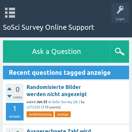
Login
SoSci Survey Online Support
Ask a Question
Recent questions tagged anzeige
Randomisierte Bilder
0
werden nicht angezeigt
votes
Jun 25
asked
in
SoSci Survey (dt.)
by
1
s372265
(
110
points)
randomisierung
anzeige
answer
Ausgerechnete Zahl wird