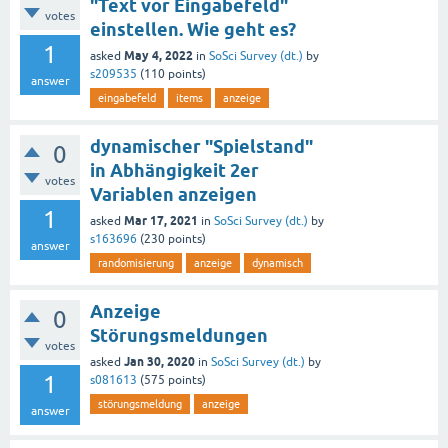
"Text vor Eingabefeld"
votes
einstellen. Wie geht es?
1
May 4, 2022
asked
in
SoSci Survey (dt.)
by
s209535
(
110
points)
answer
eingabefeld
items
anzeige
dynamischer "Spielstand"
0
in Abhängigkeit 2er
votes
Variablen anzeigen
1
Mar 17, 2021
asked
in
SoSci Survey (dt.)
by
s163696
(
230
points)
answer
randomisierung
anzeige
dynamisch
Anzeige
0
Störungsmeldungen
votes
Jan 30, 2020
asked
in
SoSci Survey (dt.)
by
1
s081613
(
575
points)
störungsmeldung
anzeige
answer