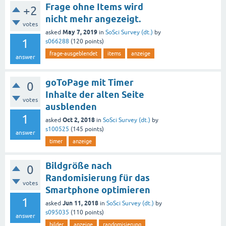
Frage ohne Items wird
+2
nicht mehr angezeigt.
votes
May 7, 2019
asked
in
SoSci Survey (dt.)
by
1
s066288
(
120
points)
frage-ausgeblendet
items
anzeige
answer
goToPage mit Timer
0
Inhalte der alten Seite
votes
ausblenden
1
Oct 2, 2018
asked
in
SoSci Survey (dt.)
by
s100525
(
145
points)
answer
timer
anzeige
Bildgröße nach
0
Randomisierung für das
votes
Smartphone optimieren
1
Jun 11, 2018
asked
in
SoSci Survey (dt.)
by
s095035
(
110
points)
answer
bilder
anzeige
randomisierung