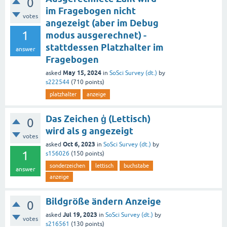
0
im Fragebogen nicht
votes
angezeigt (aber im Debug
1
modus ausgerechnet) -
stattdessen Platzhalter im
answer
Fragebogen
May 15, 2024
asked
in
SoSci Survey (dt.)
by
s222544
(
710
points)
platzhalter
anzeige
Das Zeichen ģ (Lettisch)
0
wird als g angezeigt
votes
Oct 6, 2023
asked
in
SoSci Survey (dt.)
by
1
s156026
(
150
points)
sonderzeichen
lettisch
buchstabe
answer
anzeige
Bildgröße ändern Anzeige
0
Jul 19, 2023
asked
in
SoSci Survey (dt.)
by
votes
s216561
(
130
points)