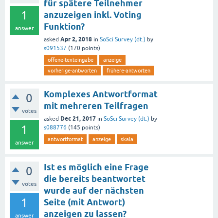
für spätere Teilnehmer
1
anzuzeigen inkl. Voting
Funktion?
answer
Apr 2, 2018
asked
in
SoSci Survey (dt.)
by
s091537
(
170
points)
offene-texteingabe
anzeige
vorherige-antworten
frühere-antworten
Komplexes Antwortformat
0
mit mehreren Teilfragen
votes
Dec 21, 2017
asked
in
SoSci Survey (dt.)
by
1
s088776
(
145
points)
antwortformat
anzeige
skala
answer
Ist es möglich eine Frage
0
die bereits beantwortet
votes
wurde auf der nächsten
1
Seite (mit Antwort)
anzeigen zu lassen?
answer