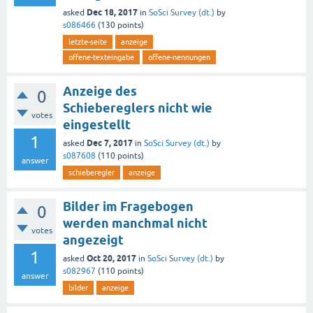
Dec 18, 2017
asked
in
SoSci Survey (dt.)
by
s086466
(
130
points)
letzte-seite
anzeige
offene-texteingabe
offene-nennungen
Anzeige des
0
Schiebereglers nicht wie
votes
eingestellt
1
Dec 7, 2017
asked
in
SoSci Survey (dt.)
by
s087608
(
110
points)
answer
schieberegler
anzeige
Bilder im Fragebogen
0
werden manchmal nicht
votes
angezeigt
1
Oct 20, 2017
asked
in
SoSci Survey (dt.)
by
s082967
(
110
points)
answer
bilder
anzeige