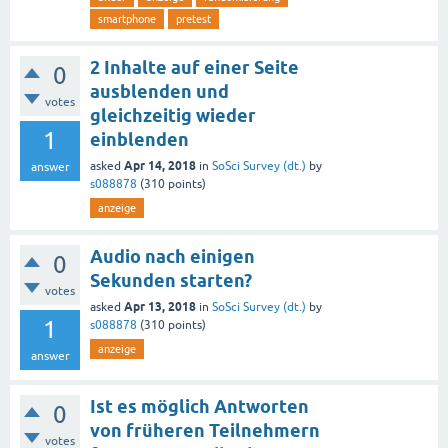
smartphone
pretest
2 Inhalte auf einer Seite
0
ausblenden und
votes
gleichzeitig wieder
1
einblenden
Apr 14, 2018
asked
in
SoSci Survey (dt.)
by
answer
s088878
(
310
points)
anzeige
Audio nach einigen
0
Sekunden starten?
votes
Apr 13, 2018
asked
in
SoSci Survey (dt.)
by
1
s088878
(
310
points)
anzeige
answer
Ist es möglich Antworten
0
von früheren Teilnehmern
votes