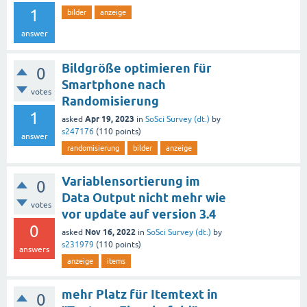
1
bilder
anzeige
answer
Bildgröße optimieren für
0
Smartphone nach
votes
Randomisierung
1
Apr 19, 2023
asked
in
SoSci Survey (dt.)
by
s247176
(
110
points)
answer
randomisierung
bilder
anzeige
Variablensortierung im
0
Data Output nicht mehr wie
votes
vor update auf version 3.4
0
Nov 16, 2022
asked
in
SoSci Survey (dt.)
by
s231979
(
110
points)
answers
anzeige
items
mehr Platz für Itemtext in
0