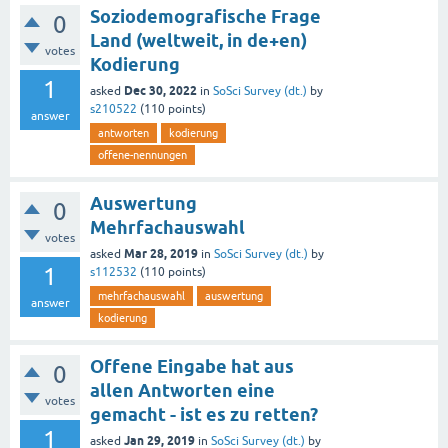
Soziodemografische Frage
0
Land (weltweit, in de+en)
votes
Kodierung
1
Dec 30, 2022
asked
in
SoSci Survey (dt.)
by
s210522
(
110
points)
answer
antworten
kodierung
offene-nennungen
Auswertung
0
Mehrfachauswahl
votes
Mar 28, 2019
asked
in
SoSci Survey (dt.)
by
1
s112532
(
110
points)
mehrfachauswahl
auswertung
answer
kodierung
Offene Eingabe hat aus
0
allen Antworten eine
votes
gemacht - ist es zu retten?
1
Jan 29, 2019
asked
in
SoSci Survey (dt.)
by