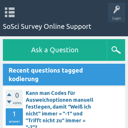
Login
SoSci Survey Online Support
Ask a Question
Recent questions tagged
kodierung
Kann man Codes für
0
Ausweichoptionen manuell
votes
festlegen, damit "Weiß ich
1
nicht" immer = "-1" und
"Trifft nicht zu" immer =
answer
"-2"?