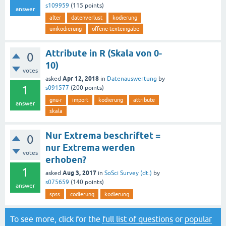
s109959
(
115
points)
answer
alter
datenverlust
kodierung
umkodierung
offene-texteingabe
Attribute in R (Skala von 0-
0
10)
votes
Apr 12, 2018
asked
in
Datenauswertung
by
1
s091577
(
200
points)
gnu-r
import
kodierung
attribute
answer
skala
Nur Extrema beschriftet =
0
nur Extrema werden
votes
erhoben?
1
Aug 3, 2017
asked
in
SoSci Survey (dt.)
by
s075659
(
140
points)
answer
spss
codierung
kodierung
To see more, click for the
full list of questions
or
popular