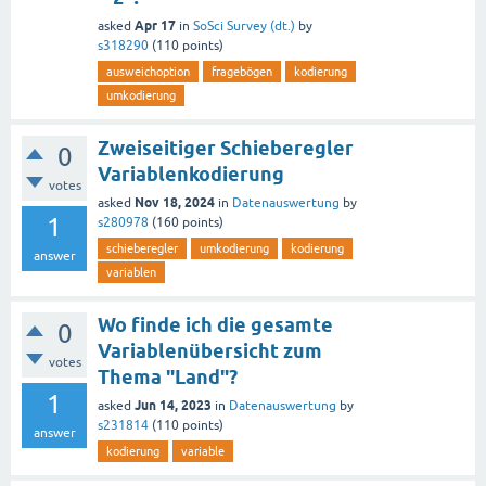
Apr 17
asked
in
SoSci Survey (dt.)
by
s318290
(
110
points)
ausweichoption
fragebögen
kodierung
umkodierung
Zweiseitiger Schieberegler
0
Variablenkodierung
votes
Nov 18, 2024
asked
in
Datenauswertung
by
1
s280978
(
160
points)
schieberegler
umkodierung
kodierung
answer
variablen
Wo finde ich die gesamte
0
Variablenübersicht zum
votes
Thema "Land"?
1
Jun 14, 2023
asked
in
Datenauswertung
by
s231814
(
110
points)
answer
kodierung
variable