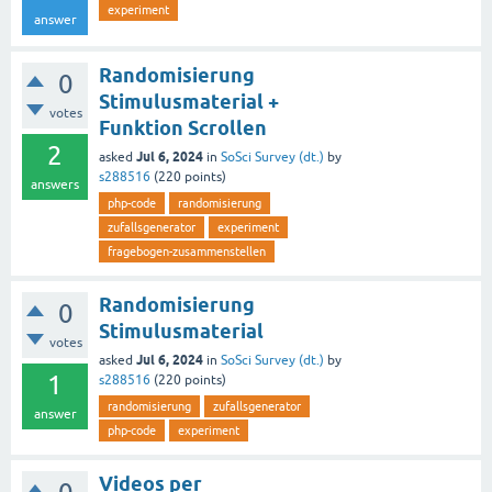
experiment
answer
Randomisierung
0
Stimulusmaterial +
votes
Funktion Scrollen
2
Jul 6, 2024
asked
in
SoSci Survey (dt.)
by
s288516
(
220
points)
answers
php-code
randomisierung
zufallsgenerator
experiment
fragebogen-zusammenstellen
Randomisierung
0
Stimulusmaterial
votes
Jul 6, 2024
asked
in
SoSci Survey (dt.)
by
1
s288516
(
220
points)
randomisierung
zufallsgenerator
answer
php-code
experiment
Videos per