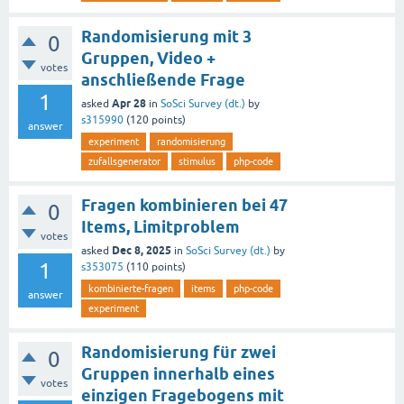
Randomisierung mit 3
0
Gruppen, Video +
votes
anschließende Frage
1
Apr 28
asked
in
SoSci Survey (dt.)
by
s315990
(
120
points)
answer
experiment
randomisierung
zufallsgenerator
stimulus
php-code
Fragen kombinieren bei 47
0
Items, Limitproblem
votes
Dec 8, 2025
asked
in
SoSci Survey (dt.)
by
1
s353075
(
110
points)
kombinierte-fragen
items
php-code
answer
experiment
Randomisierung für zwei
0
Gruppen innerhalb eines
votes
einzigen Fragebogens mit