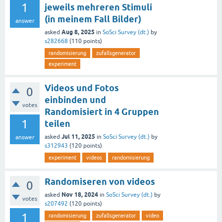
1
jeweils mehreren Stimuli
(in meinem Fall Bilder)
answer
Aug 8, 2025
asked
in
SoSci Survey (dt.)
by
s282668
(
110
points)
randomisierung
zufallsgenerator
experiment
Videos und Fotos
0
einbinden und
votes
Randomisiert in 4 Gruppen
1
teilen
Jul 11, 2025
asked
in
SoSci Survey (dt.)
by
answer
s312943
(
120
points)
experiment
videos
randomisierung
Randomiseren von videos
0
Nov 18, 2024
asked
in
SoSci Survey (dt.)
by
votes
s207492
(
120
points)
1
randomisierung
zufallsgenerator
video