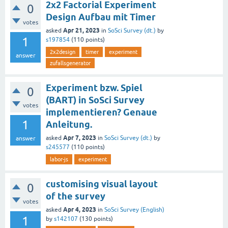
2x2 Factorial Experiment
0
Design Aufbau mit Timer
votes
Apr 21, 2023
asked
in
SoSci Survey (dt.)
by
1
s197854
(
110
points)
2x2design
timer
experiment
answer
zufallsgenerator
Experiment bzw. Spiel
0
(BART) in SoSci Survey
votes
implementieren? Genaue
1
Anleitung.
Apr 7, 2023
asked
in
SoSci Survey (dt.)
by
answer
s245577
(
110
points)
labor-js
experiment
customising visual layout
0
of the survey
votes
Apr 4, 2023
asked
in
SoSci Survey (English)
1
by
s142107
(
130
points)