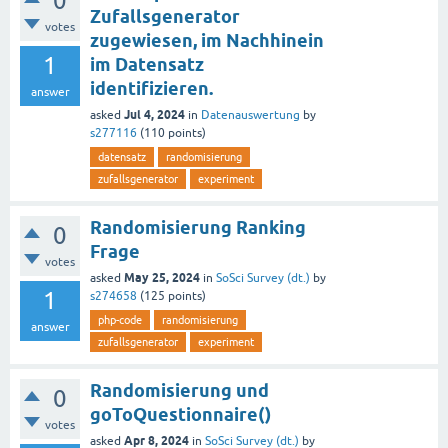
0
Zufallsgenerator
votes
zugewiesen, im Nachhinein
1
im Datensatz
identifizieren.
answer
Jul 4, 2024
asked
in
Datenauswertung
by
s277116
(
110
points)
datensatz
randomisierung
zufallsgenerator
experiment
Randomisierung Ranking
0
Frage
votes
May 25, 2024
asked
in
SoSci Survey (dt.)
by
1
s274658
(
125
points)
php-code
randomisierung
answer
zufallsgenerator
experiment
Randomisierung und
0
goToQuestionnaire()
votes
Apr 8, 2024
asked
in
SoSci Survey (dt.)
by