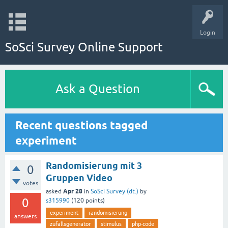
Login
SoSci Survey Online Support
Ask a Question
Recent questions tagged
experiment
Randomisierung mit 3
0
Gruppen Video
votes
Apr 28
asked
in
SoSci Survey (dt.)
by
0
s315990
(
120
points)
experiment
randomisierung
answers
zufallsgenerator
stimulus
php-code