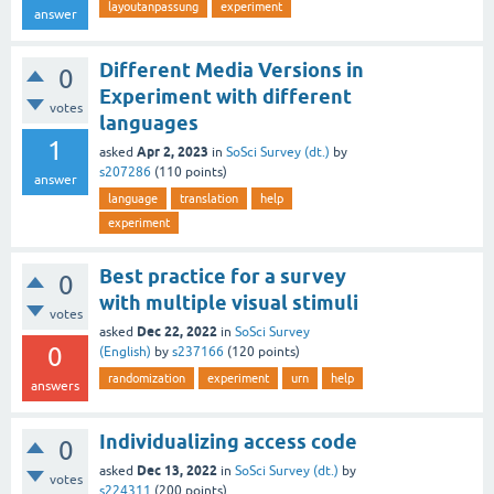
layoutanpassung
experiment
answer
Different Media Versions in
0
Experiment with different
votes
languages
1
Apr 2, 2023
asked
in
SoSci Survey (dt.)
by
s207286
(
110
points)
answer
language
translation
help
experiment
Best practice for a survey
0
with multiple visual stimuli
votes
Dec 22, 2022
asked
in
SoSci Survey
0
(English)
by
s237166
(
120
points)
randomization
experiment
urn
help
answers
Individualizing access code
0
Dec 13, 2022
asked
in
SoSci Survey (dt.)
by
votes
s224311
(
200
points)