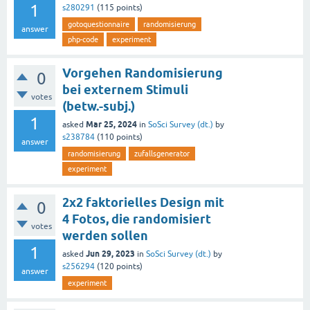
1
s280291
(
115
points)
gotoquestionnaire
randomisierung
answer
php-code
experiment
Vorgehen Randomisierung
0
bei externem Stimuli
votes
(betw.-subj.)
1
Mar 25, 2024
asked
in
SoSci Survey (dt.)
by
s238784
(
110
points)
answer
randomisierung
zufallsgenerator
experiment
2x2 faktorielles Design mit
0
4 Fotos, die randomisiert
votes
werden sollen
1
Jun 29, 2023
asked
in
SoSci Survey (dt.)
by
s256294
(
120
points)
answer
experiment