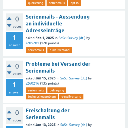
quotierung
serienmails
opt-in
Serienmails - Aussendung
0
an individuelle
votes
Adresseinträge
1
Feb 1, 2025
asked
in
SoSci Survey (dt.)
by
s205281
(
120
points)
answer
serienmails
e-mailversand
Probleme bei Versand der
0
Serienmails
votes
Jan 15, 2025
asked
in
SoSci Survey (dt.)
by
1
s260216
(
135
points)
serienmails
befragung
answer
technischesproblem
e-mailversand
Freischaltung der
0
Serienmails
votes
Jan 13, 2025
asked
in
SoSci Survey (dt.)
by