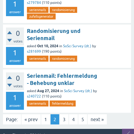
1
s279784
(
110
points)
serienmails
randomisierung
answer
zufallsgenerator
Randomisierung und
0
Serienmail
votes
Oct 10, 2024
asked
in
SoSci Survey (dt.)
by
1
s281699
(
190
points)
serienmails
randomisierung
answer
Serienmail: Fehlermeldung
0
- Behebung unklar
votes
Aug 27, 2024
asked
in
SoSci Survey (dt.)
by
1
s240722
(
110
points)
serienmails
fehlermeldung
answer
Page:
« prev
1
2
3
4
5
next »