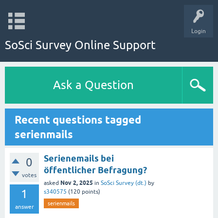
Login
SoSci Survey Online Support
Ask a Question
Recent questions tagged
serienmails
Serienemails bei
0
öffentlicher Befragung?
votes
Nov 2, 2025
asked
in
SoSci Survey (dt.)
by
1
s340575
(
120
points)
serienmails
answer