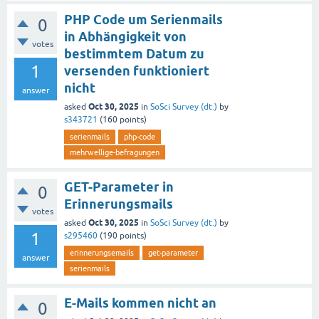
PHP Code um Serienmails
0
in Abhängigkeit von
votes
bestimmtem Datum zu
1
versenden funktioniert
nicht
answer
Oct 30, 2025
asked
in
SoSci Survey (dt.)
by
s343721
(
160
points)
serienmails
php-code
mehrwellige-befragungen
GET-Parameter in
0
Erinnerungsmails
votes
Oct 30, 2025
asked
in
SoSci Survey (dt.)
by
1
s295460
(
190
points)
erinnerungsemails
get-parameter
answer
serienmails
E-Mails kommen nicht an
0