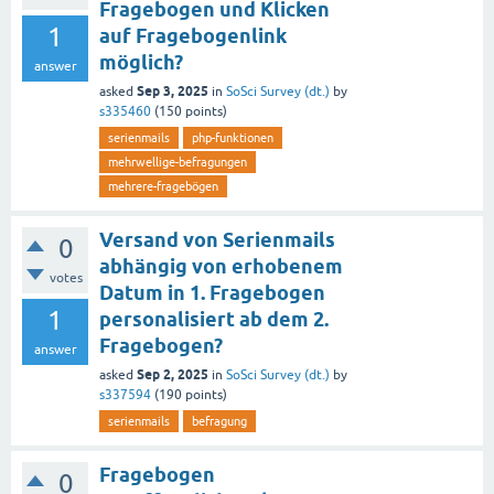
Fragebogen und Klicken
1
auf Fragebogenlink
möglich?
answer
Sep 3, 2025
asked
in
SoSci Survey (dt.)
by
s335460
(
150
points)
serienmails
php-funktionen
mehrwellige-befragungen
mehrere-fragebögen
Versand von Serienmails
0
abhängig von erhobenem
votes
Datum in 1. Fragebogen
1
personalisiert ab dem 2.
Fragebogen?
answer
Sep 2, 2025
asked
in
SoSci Survey (dt.)
by
s337594
(
190
points)
serienmails
befragung
Fragebogen
0