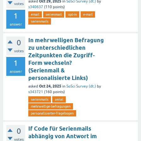
Oct 29, 2025
asked
in
SoSci Survey (dt.)
by
votes
s340637
(
110
points)
1
email
serienmail
opt-in
e-mail
serienmails
answer
In mehrwelligen Befragung
0
zu unterschiedlichen
votes
Zeitpunkten die Zugriff-
1
Form wechseln?
(Serienmail &
answer
personalisierte Links)
Oct 24, 2025
asked
in
SoSci Survey (dt.)
by
s343721
(
160
points)
serienmails
serial
mehrwellige-befragungen
personalisierter-fragebogen
If Code für Serienmails
0
abhängig von Antwort im
votes