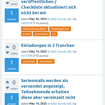
veröffentlichen /
votes
Checkliste aktualisiert sich
1
nicht bei mir
May 30, 2025
asked
in
SoSci Survey (dt.)
by
answer
s305519
(
110
points)
technisches-problem
fragebogen-link
e-mail
serienmails
url
Einladungen in 2 Tranchen
0
May 14, 2025
asked
in
SoSci Survey (dt.)
by
votes
s313104
(
110
points)
1
serienmail
serienmails
answer
Serienmails werden als
0
versendet angezeigt,
votes
Teilnehmende erhalten
1
diese aber vereinzelt nicht
May 14, 2025
asked
in
SoSci Survey (dt.)
by
answer