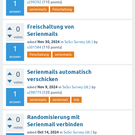
1
s299292
(
110
points)
serienmails
freischaltung
answer
Freischaltung von
0
Serienmails
votes
Nov 30, 2024
asked
in
SoSci Survey (dt.)
by
1
s301584
(
110
points)
freischaltung
serienmails
answer
Serienmails automatisch
0
verschicken
votes
Nov 9, 2024
asked
in
SoSci Survey (dt.)
by
1
s298779
(
120
points)
serienmails
serienmail
link
answer
Randomisierung mit
0
Serienmail verbinden
votes
Oct 14, 2024
asked
in
SoSci Survey (dt.)
by