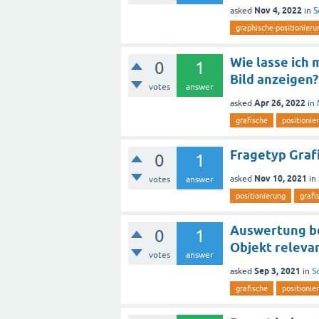
Nov 4, 2022
asked
in
S
graphische-positionieru
Wie lasse ich 
0
1
Bild anzeigen?
votes
answer
Apr 26, 2022
asked
in
grafische
positionie
Fragetyp Graf
0
1
Nov 10, 2021
asked
in
votes
answer
positionierung
grafi
Auswertung be
0
1
Objekt relevan
votes
answer
Sep 3, 2021
asked
in
S
grafische
positionie