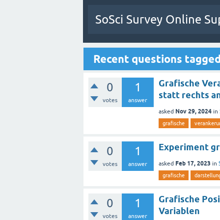
SoSci Survey Online Su
Recent questions tagged
Grafische Ver
0
1
statt rechts a
votes
answer
Nov 29, 2024
asked
in
grafische
verankeru
Experiment gra
0
1
Feb 17, 2023
asked
in
votes
answer
grafische
darstellun
Grafische Pos
0
1
Variablen
votes
answer