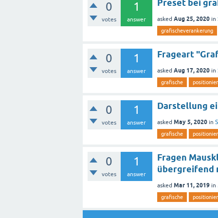
Preset bei gra
0
1
Aug 25, 2020
asked
in
votes
answer
grafischeverankerung
Frageart "Gra
0
1
Aug 17, 2020
asked
in
votes
answer
grafische
positionie
Darstellung ei
0
1
May 5, 2020
asked
in
S
votes
answer
grafische
positionie
Fragen Mauskl
0
1
übergreifend 
votes
answer
Mar 11, 2019
asked
in
grafische
positionie