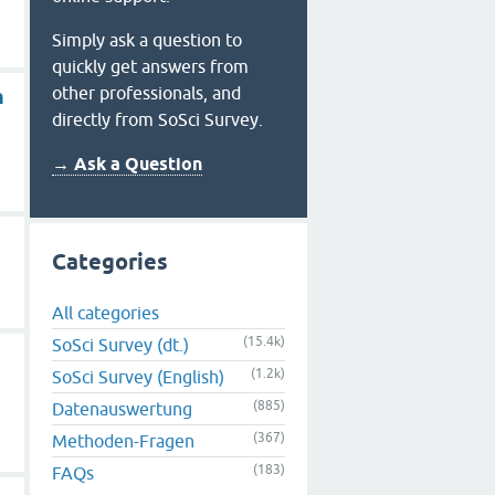
Simply ask a question to
quickly get answers from
other professionals, and
n
directly from SoSci Survey.
→ Ask a Question
Categories
All categories
(15.4k)
SoSci Survey (dt.)
(1.2k)
SoSci Survey (English)
(885)
Datenauswertung
(367)
Methoden-Fragen
(183)
FAQs