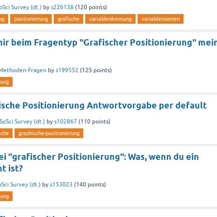
oSci Survey (dt.)
by
s226138
(
120
points)
ng
positionierung
grafische
variablenkennung
variablennamen
mir beim Fragentyp "Grafischer Positionierung" mei
Methoden-Fragen
by
s199552
(
125
points)
rung
ische Positionierung Antwortvorgabe per default
SoSci Survey (dt.)
by
s102867
(
110
points)
sche
graphische-positionierung
i "grafischer Positionierung": Was, wenn du ein
t ist?
oSci Survey (dt.)
by
s153023
(
140
points)
rung