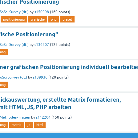
fischer Positionierung
SoSci Survey (dt.)
by
s150998
(
160
points)
positionierung
grafische
php
preset
fische Positionierung"
SoSci Survey (dt.)
by
s136507
(
125
points)
rung
ner grafischen Positionierung individuell bearbeite
oSci Survey (dt.)
by
s139936
(
120
points)
rung
ickauswertung, erstellte Matrix formatieren,
mit HTML, JS, PHP arbeiten
Methoden-Fragen
by
s112204
(
150
points)
rung
matrix
js
html