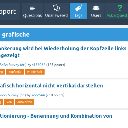
pport
Questions
Unanswered
Tags
Users
Ask a Quest
 grafische
ankerung wird bei Wiederholung der Kopfzeile links
ngezeigt
SoSci Survey (dt.)
by
s133062
(
125
points)
ng
kopfzeile
wiederholt
fisch horizontal nicht vertikal darstellen
SoSci Survey (dt.)
by
s222544
(
710
points)
g
von
antworten
itionierung - Benennung und Kombination von