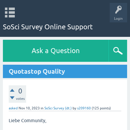
Login
SoSci Survey Online Support
Ask a Question
Quotastop Quality
0
votes
asked
Nov 10, 2023
in
SoSci Survey (dt.)
by
s209160
(
125
points)
Liebe Community,