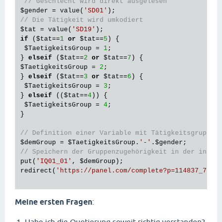
}

// Geschlecht wird direkt ausgelesen
$gender
 = value(
'SD01'
// Definition einer Variable mit Tätigkeitsgruppe 
// Die Tätigkeit wird umkodiert
$demGroup
 = 
$TaetigkeitsGroup
.
'-'
.
$genderGroup
;

$tat
 = value(
'SD19'
if
 (
$tat
==
1
or
$tat
==
5
) {

// Abruf der vorliegenden Fälle für diese Merkmals
$TaetigkeitsGroup
 = 
1
;

$cases
 = statistic(
'count'
, 
'IQ01_01'
, 
$demGroup
);

} 
elseif
 (
$tat
==
2
or
$tat
==
7
$TaetigkeitsGroup
 = 
2
;

// Auslesen der Quote für die demografische Gruppe
} 
elseif
 (
$tat
==
3
or
$tat
==
6
) {

$maxPerGroup
 = 
$quota
[
$demGroup
];

$TaetigkeitsGroup
 = 
3
;

} 
elseif
 ((
$tat
==
4
)) {

// Quotenstopp
$TaetigkeitsGroup
 = 
4
;

if
 (
$cases
 >= 
$maxPerGroup
) {

}

 redirect(
'https://panel.com/quotasfull?p=114837_2
// Definition einer Variable mit Tätigkeitsgruppe 
$demGroup
 = 
$TaetigkeitsGroup
.
'-'
.
$gender
// Speichern der Gruppenzugehörigkeit in der inter
put(
'IQ01_01'
, 
$demGroup
);

redirect(
'https://panel.com/complete?p=114837_73d8
Meine ersten Fragen
: