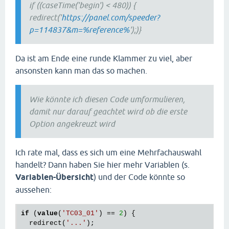
if ((caseTime('begin') < 480)) {
redirect('
https://panel.com/speeder?
p=114837&m=%reference%
');)}
Da ist am Ende eine runde Klammer zu viel, aber
ansonsten kann man das so machen.
Wie könnte ich diesen Code umformulieren,
damit nur darauf geachtet wird ob die erste
Option angekreuzt wird
Ich rate mal, dass es sich um eine Mehrfachauswahl
handelt? Dann haben Sie hier mehr Variablen (s.
Variablen-Übersicht
) und der Code könnte so
aussehen:
if
 (
value
(
'TC03_01'
) == 
2
) {

  redirect(
'...'
);
