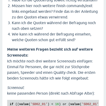
Habe ich die Quotierung soweit richtig verstanden?
Müssen hier noch weitere finish commands/exit
links eingebaut werden? Finde das in der Anleitung
zu den Quoten etwas verwirrend.
Kann ich die Quoten während der Befragung noch
nach oben setzen?
Wie kann ich während der Befragung einsehen,
welche Quoten schon gut erfüllt sind?
Meine weiteren Fragen bezieht sich auf weitere
Screenouts:
Ich möchte noch drei weitere Screenouts einfügen:
Einmal für Personen, die gar nicht zur Stichprobe
passen, Speeder und einen Quality check. Die ersten
beiden Screenouts hätte ich wie folgt eingebaut:
Screenout:
keine passenden Person (direkt nach Abfrage Alter):
if
 ((
value
(
'SD02_01'
) < 
16
) or (
value
(
'SD02_01'
) >