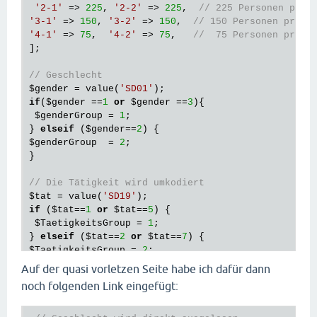
'2-1'
 => 
225
, 
'2-2'
 => 
225
,  
// 225 Personen pro 
'3-1'
 => 
150
, 
'3-2'
 => 
150
,  
// 150 Personen pro G
'4-1'
 => 
75
,  
'4-2'
 => 
75
,   
//  75 Personen pro G
];

// Geschlecht 
$gender
 = value(
'SD01'
if
(
$gender
 ==
1
or
$gender
 ==
3
){

$genderGroup
 = 
1
;

} 
elseif
 (
$gender
==
2
$genderGroup
  = 
2
;  

}

// Die Tätigkeit wird umkodiert
$tat
 = value(
'SD19'
if
 (
$tat
==
1
or
$tat
==
5
) {

$TaetigkeitsGroup
 = 
1
;

} 
elseif
 (
$tat
==
2
or
$tat
==
7
$TaetigkeitsGroup
 = 
2
;

} 
elseif
 (
$tat
==
3
or
$tat
==
6
) {

Auf der quasi vorletzen Seite habe ich dafür dann
$TaetigkeitsGroup
 = 
3
;

noch folgenden Link eingefügt:
} 
elseif
 ((
$tat
==
4
)) {

$TaetigkeitsGroup
 = 
4
;
