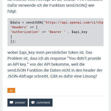
Dafür verwende ich die Funktion sendJSON() wie
folgt:
$data
 = sendJSON(
'https://api.openai.com/v1/chat/c
'Headers'
'Authorization'
 => 
'Bearer '
 . 
$api_key
] 

wobei $api_key mein persönlicher token ist. Das
Problem ist, dass ich als response "You didn't provide
an API key." von der API bekomme, weil die
sendJSON Funktion die Daten nicht in den header der
JSON-Abfrage schreibt. Gibt es dafür eine Lösung?
api