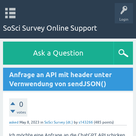
Login
SoSci Survey Online Support
Ask a Question
Anfrage an API mit header unter
Vernwendung von sendJSON()
0
votes
asked
May 8, 2023
in
SoSci Survey (dt.)
by
s143266
(
485
points)
Ich möchte eine Anfrage an die ChatGPT API schicken.