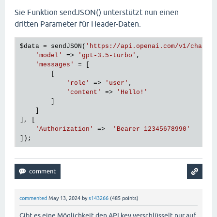
Sie Funktion sendJSON() unterstützt nun einen
dritten Parameter für Header-Daten.
$data
 = sendJSON(
'https://api.openai.com/v1/chat/c
'model'
 => 
'gpt-3.5-turbo'
,

'messages'
 = [

        [

'role'
 => 
'user'
,

'content'
 => 
'Hello!'
        ]

    ]

], [

'Authorization'
 =>  
'Bearer 12345678990'
commented
May 13, 2024
by
s143266
(
485
points)
Gibt es eine Möglichkeit den API key verschlüsselt nur auf