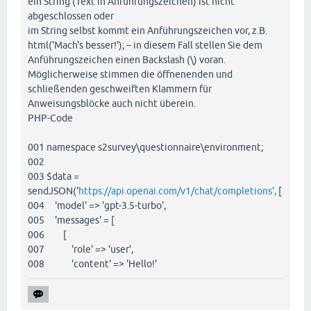
ein String (Text in Anführungszeichen) ist nicht
abgeschlossen oder
im String selbst kommt ein Anführungszeichen vor, z.B.
html('Mach's besser!'); – in diesem Fall stellen Sie dem
Anführungszeichen einen Backslash (\) voran.
Möglicherweise stimmen die öffnenenden und
schließenden geschweiften Klammern für
Anweisungsblöcke auch nicht überein.
PHP-Code
001 namespace s2survey\questionnaire\environment;
002
003 $data =
sendJSON('
https://api.openai.com/v1/chat/completions',
[
004 'model' => 'gpt-3.5-turbo',
005 'messages' = [
006 [
007 'role' => 'user',
008 'content' => 'Hello!'