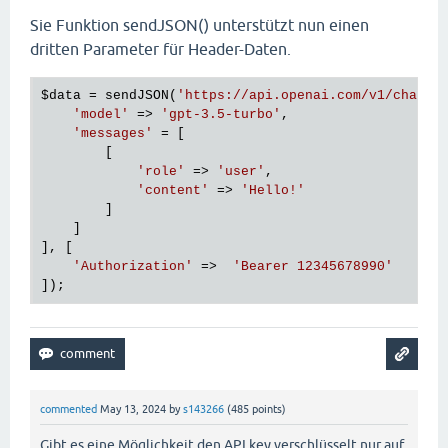
Sie Funktion sendJSON() unterstützt nun einen
dritten Parameter für Header-Daten.
$data
 = sendJSON(
'https://api.openai.com/v1/chat/c
'model'
 => 
'gpt-3.5-turbo'
,

'messages'
 = [

        [

'role'
 => 
'user'
,

'content'
 => 
'Hello!'
        ]

    ]

], [

'Authorization'
 =>  
'Bearer 12345678990'
commented
May 13, 2024
by
s143266
(
485
points)
Gibt es eine Möglichkeit den API key verschlüsselt nur auf