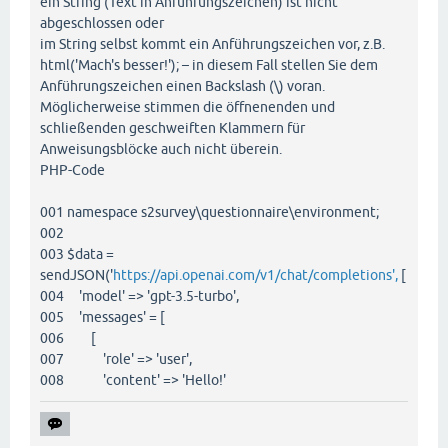
ein String (Text in Anführungszeichen) ist nicht
abgeschlossen oder
im String selbst kommt ein Anführungszeichen vor, z.B.
html('Mach's besser!'); – in diesem Fall stellen Sie dem
Anführungszeichen einen Backslash (\) voran.
Möglicherweise stimmen die öffnenenden und
schließenden geschweiften Klammern für
Anweisungsblöcke auch nicht überein.
PHP-Code
001 namespace s2survey\questionnaire\environment;
002
003 $data =
sendJSON('
https://api.openai.com/v1/chat/completions',
[
004 'model' => 'gpt-3.5-turbo',
005 'messages' = [
006 [
007 'role' => 'user',
008 'content' => 'Hello!'