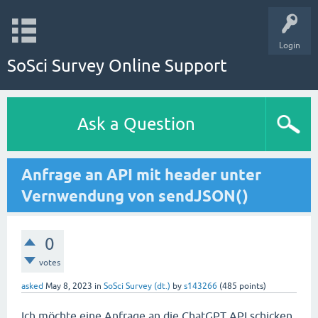
Login
SoSci Survey Online Support
Ask a Question
Anfrage an API mit header unter
Vernwendung von sendJSON()
0
votes
asked
May 8, 2023
in
SoSci Survey (dt.)
by
s143266
(
485
points)
Ich möchte eine Anfrage an die ChatGPT API schicken.