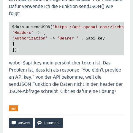
Dafür verwende ich die Funktion sendJSON() wie
folgt:
$data
 = sendJSON(
'https://api.openai.com/v1/chat/c
'Headers'
'Authorization'
 => 
'Bearer '
 . 
$api_key
] 

wobei $api_key mein persönlicher token ist. Das
Problem ist, dass ich als response "You didn't provide
an API key." von der API bekomme, weil die
sendJSON Funktion die Daten nicht in den header der
JSON-Abfrage schreibt. Gibt es dafür eine Lösung?
api