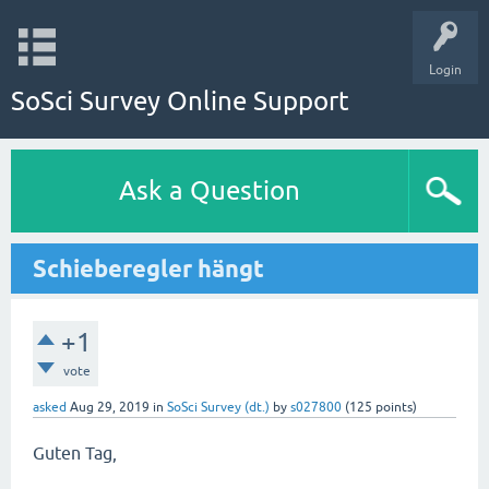
Login
SoSci Survey Online Support
Ask a Question
Schieberegler hängt
+1
vote
asked
Aug 29, 2019
in
SoSci Survey (dt.)
by
s027800
(
125
points)
Guten Tag,