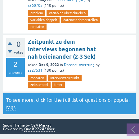
asked
in
SoSci Survey (dt.)
by
s360705
(
110
points)
problem
variablen-überschrieben
variablen-doppelt
datenwiederherstellen
rohdaten
Zeitpunkt zu dem
0
Interviews begonnen hat
votes
nah beieinander (2-3 Sek)
2
Dec 9, 2022
asked
in
Datenauswertung
by
s227531
(
130
points)
answers
rohdaten
interviewzeitpunkt
zeitstempel
timer
To see more, click for the
full list of questions
or
popular
tags
.
Snow Theme by
Q2A Market
Powered by
Question2Answer