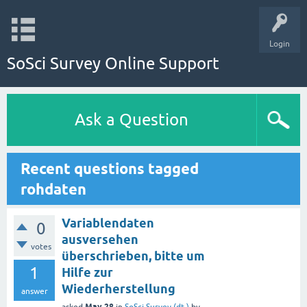
Login
SoSci Survey Online Support
Ask a Question
Recent questions tagged
rohdaten
Variablendaten
0
ausversehen
votes
überschrieben, bitte um
1
Hilfe zur
Wiederherstellung
answer
May 28