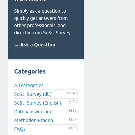
Simply ask a question to
quickly get answers from
other professionals, and
directly from SoSci Survey.
→ Ask a Question
Categories
All categories
(15.4k)
SoSci Survey (dt.)
(1.2k)
SoSci Survey (English)
(885)
Datenauswertung
(367)
Methoden-Fragen
(183)
FAQs