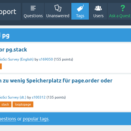
pport
Questions
Unanswered
Tags
Users
Ask a Quest
 pg
or pg.stack
SoSci Survey (English)
by
s169050
(
155
points)
 zu wenig Speicherplatz für page.order oder
SoSci Survey (dt.)
by
s100312
(
135
points)
stack
looptopage
questions
or
popular tags
.