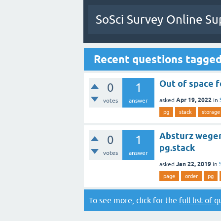
SoSci Survey Online Su
Recent questions tagged
Out of space f
0
1
Apr 19, 2022
asked
in
votes
answer
pg
stack
storage
Absturz wegen
0
1
pg.stack
votes
answer
Jan 22, 2019
asked
in
page
order
pg
To see more, click for the
full list of 