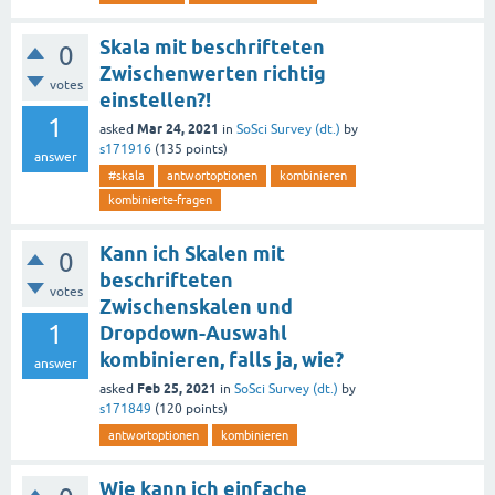
Skala mit beschrifteten
0
Zwischenwerten richtig
votes
einstellen?!
1
Mar 24, 2021
asked
in
SoSci Survey (dt.)
by
s171916
(
135
points)
answer
#skala
antwortoptionen
kombinieren
kombinierte-fragen
Kann ich Skalen mit
0
beschrifteten
votes
Zwischenskalen und
1
Dropdown-Auswahl
kombinieren, falls ja, wie?
answer
Feb 25, 2021
asked
in
SoSci Survey (dt.)
by
s171849
(
120
points)
antwortoptionen
kombinieren
Wie kann ich einfache