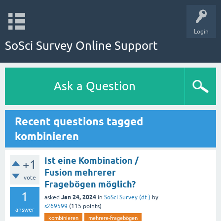
Login
SoSci Survey Online Support
Ask a Question
Recent questions tagged
kombinieren
Ist eine Kombination /
+1
Fusion mehrerer
vote
Fragebögen möglich?
1
Jan 24, 2024
asked
in
SoSci Survey (dt.)
by
s269599
(
115
points)
answer
kombinieren
mehrere-fragebögen