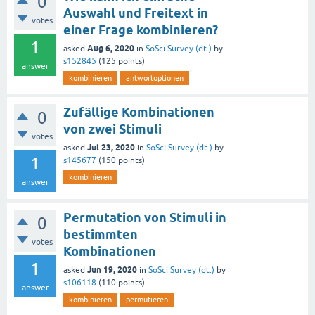
0
Auswahl und Freitext in
votes
einer Frage kombinieren?
1
Aug 6, 2020
asked
in
SoSci Survey (dt.)
by
s152845
(
125
points)
answer
kombinieren
antwortoptionen
Zufällige Kombinationen
0
von zwei Stimuli
votes
Jul 23, 2020
asked
in
SoSci Survey (dt.)
by
1
s145677
(
150
points)
kombinieren
answer
Permutation von Stimuli in
0
bestimmten
votes
Kombinationen
1
Jun 19, 2020
asked
in
SoSci Survey (dt.)
by
s106118
(
110
points)
answer
kombinieren
permutieren