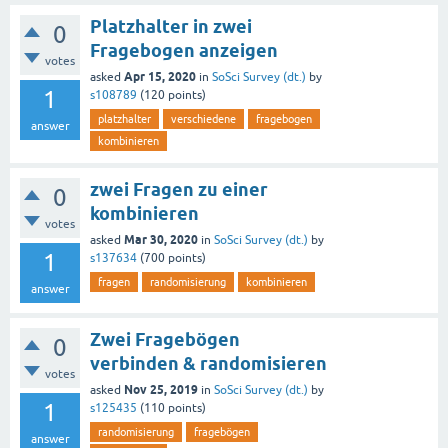
Platzhalter in zwei
0
Fragebogen anzeigen
votes
Apr 15, 2020
asked
in
SoSci Survey (dt.)
by
1
s108789
(
120
points)
platzhalter
verschiedene
fragebogen
answer
kombinieren
zwei Fragen zu einer
0
kombinieren
votes
Mar 30, 2020
asked
in
SoSci Survey (dt.)
by
1
s137634
(
700
points)
fragen
randomisierung
kombinieren
answer
Zwei Fragebögen
0
verbinden & randomisieren
votes
Nov 25, 2019
asked
in
SoSci Survey (dt.)
by
1
s125435
(
110
points)
randomisierung
fragebögen
answer