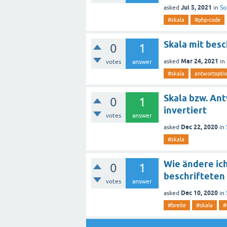
Jul 5, 2021
asked
in
So
#skala
#php-code
Skala mit besc
0
1
Mar 24, 2021
asked
in
votes
answer
#skala
antwortopti
Skala bzw. An
0
1
invertiert
votes
answer
Dec 22, 2020
asked
in
#skala
Wie ändere ich
0
1
beschrifteten
votes
answer
Dec 10, 2020
asked
in
#breite
#skala
#