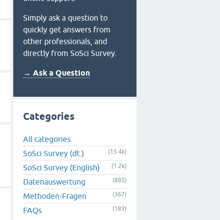
Simply ask a question to
quickly get answers from
other professionals, and
directly from SoSci Survey.
→ Ask a Question
Categories
All categories
(15.4k)
SoSci Survey (dt.)
(1.2k)
SoSci Survey (English)
(885)
Datenauswertung
(367)
Methoden-Fragen
(183)
FAQs