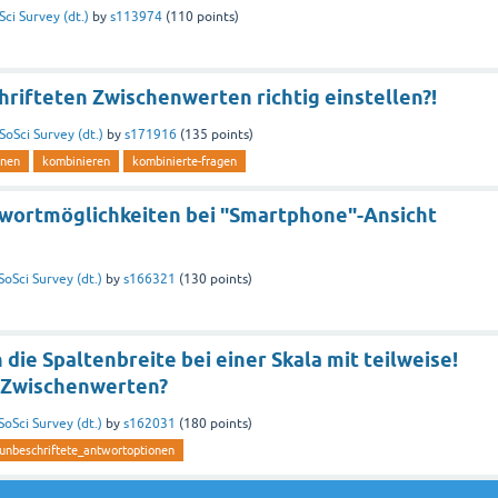
Sci Survey (dt.)
by
s113974
(
110
points)
hrifteten Zwischenwerten richtig einstellen?!
SoSci Survey (dt.)
by
s171916
(
135
points)
onen
kombinieren
kombinierte-fragen
twortmöglichkeiten bei "Smartphone"-Ansicht
SoSci Survey (dt.)
by
s166321
(
130
points)
 die Spaltenbreite bei einer Skala mit teilweise!
 Zwischenwerten?
SoSci Survey (dt.)
by
s162031
(
180
points)
unbeschriftete_antwortoptionen