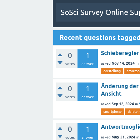
SoSci Survey Online Su
Recent questions tagged
Schieberegler 
0
1
Nov 14, 2024
asked
in
votes
answer
darstellung
smartph
Änderung der 
0
1
Ansicht
votes
answer
Sep 12, 2024
asked
in
smartphone
darstel
Antwortmögli
0
1
May 21, 2024
asked
i
votes
answer