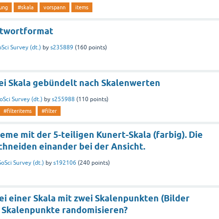
lung
#skala
vorspann
items
ntwortformat
oSci Survey (dt.)
by
s235889
(
160
points)
bei Skala gebündelt nach Skalenwerten
oSci Survey (dt.)
by
s255988
(
110
points)
#filteritems
#filter
eme mit der 5-teiligen Kunert-Skala (farbig). Die
chneiden einander bei der Ansicht.
SoSci Survey (dt.)
by
s192106
(
240
points)
ei einer Skala mit zwei Skalenpunkten (Bilder
e Skalenpunkte randomisieren?