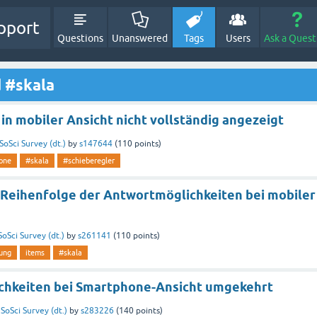
pport
Questions
Unanswered
Tags
Users
Ask a Quest
 #skala
in mobiler Ansicht nicht vollständig angezeigt
SoSci Survey (dt.)
by
s147644
(
110
points)
one
#skala
#schieberegler
Reihenfolge der Antwortmöglichkeiten bei mobiler
SoSci Survey (dt.)
by
s261141
(
110
points)
lung
items
#skala
chkeiten bei Smartphone-Ansicht umgekehrt
n
SoSci Survey (dt.)
by
s283226
(
140
points)