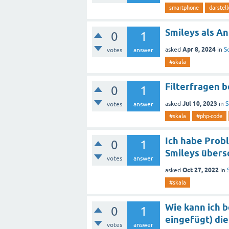
smartphone
darstel
Smileys als A
0
1
Apr 8, 2024
asked
in
S
votes
answer
#skala
Filterfragen 
0
1
Jul 10, 2023
asked
in
S
votes
answer
#skala
#php-code
Ich habe Probl
0
1
Smileys übers
votes
answer
Oct 27, 2022
asked
in
#skala
Wie kann ich b
0
1
eingefügt) di
votes
answer