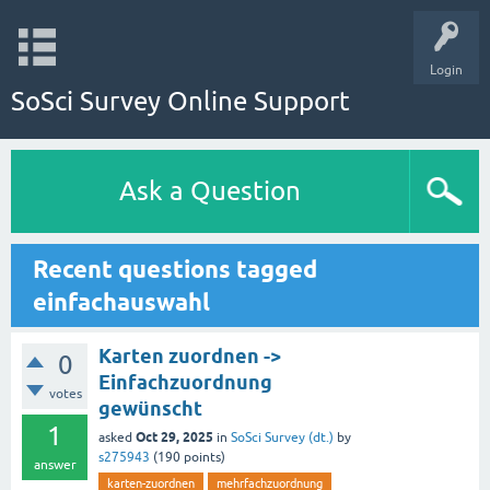
Login
SoSci Survey Online Support
Ask a Question
Recent questions tagged
einfachauswahl
Karten zuordnen ->
0
Einfachzuordnung
votes
gewünscht
1
Oct 29, 2025
asked
in
SoSci Survey (dt.)
by
s275943
(
190
points)
answer
karten-zuordnen
mehrfachzuordnung