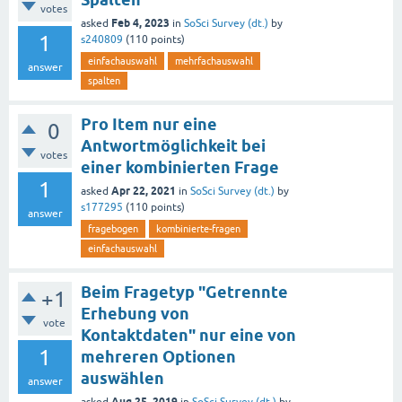
votes
Feb 4, 2023
asked
in
SoSci Survey (dt.)
by
1
s240809
(
110
points)
einfachauswahl
mehrfachauswahl
answer
spalten
Pro Item nur eine
0
Antwortmöglichkeit bei
votes
einer kombinierten Frage
1
Apr 22, 2021
asked
in
SoSci Survey (dt.)
by
s177295
(
110
points)
answer
fragebogen
kombinierte-fragen
einfachauswahl
Beim Fragetyp "Getrennte
+1
Erhebung von
vote
Kontaktdaten" nur eine von
1
mehreren Optionen
auswählen
answer
Aug 25, 2019