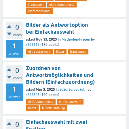
fragetypen
einfachzuordnung
einfachauswahl
Bilder als Antwortoption
0
bei Einfachauswahl
votes
Nov 15, 2023
asked
in
Methoden-Fragen
by
1
s262215
(
175
points)
einfachauswahl
bilder
fragebogen
answer
Zuordnen von
0
Antwortmöglichkeiten und
votes
Bildern (Einfachzuordnung)
1
Mar 3, 2023
asked
in
SoSci Survey (dt.)
by
s242847
(
160
points)
answer
einfachzuordnung
einfachauswahl
bilder
bilderzuordnung
Einfachauswahl mit zwei
0
Spalten