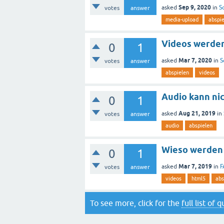
Sep 9, 2020
asked
in
S
votes
answer
media-upload
abspi
Videos werden
0
1
Mar 7, 2020
asked
in
S
votes
answer
abspielen
videos
Audio kann ni
0
1
Aug 21, 2019
asked
in
votes
answer
audio
abspielen
Wieso werden 
0
1
Mar 7, 2019
asked
in
F
votes
answer
videos
html5
abs
To see more, click for the
full list of 