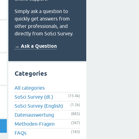
Simply ask a question to
quickly get answers from
other professionals, and
directly from SoSci Survey.
→ Ask a Question
Categories
All categories
(15.4k)
SoSci Survey (dt.)
(1.2k)
SoSci Survey (English)
(885)
Datenauswertung
(367)
Methoden-Fragen
(183)
FAQs