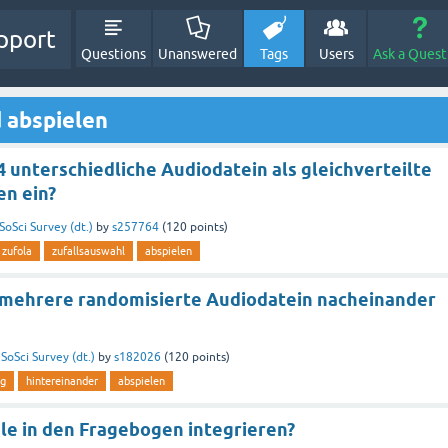
pport
Questions
Unanswered
Tags
Users
Ask a Quest
 abspielen
 4 unterschiedliche Audiodatein als gleichverteilte
en ein?
SoSci Survey (dt.)
by
s257764
(
120
points)
zufola
zufallsauswahl
abspielen
h mehrere randomisierte Audiodatein nacheinander
n
SoSci Survey (dt.)
by
s182026
(
120
points)
ng
hintereinander
abspielen
le in den Fragebogen integrieren?