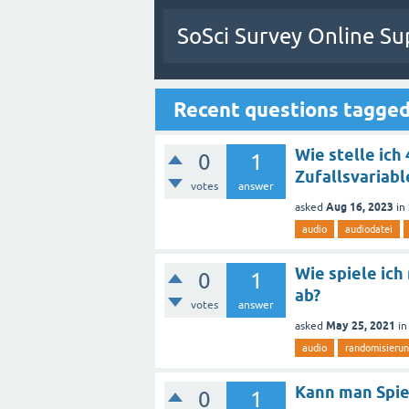
SoSci Survey Online Su
Recent questions tagged
Wie stelle ich
0
1
Zufallsvariabl
votes
answer
Aug 16, 2023
asked
in
audio
audiodatei
Wie spiele ic
0
1
ab?
votes
answer
May 25, 2021
asked
i
audio
randomisieru
Kann man Spie
0
1