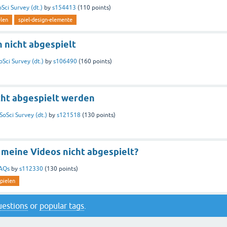
oSci Survey (dt.)
by
s154413
(
110
points)
elen
spiel-design-elemente
 nicht abgespielt
oSci Survey (dt.)
by
s106490
(
160
points)
cht abgespielt werden
SoSci Survey (dt.)
by
s121518
(
130
points)
meine Videos nicht abgespielt?
AQs
by
s112330
(
130
points)
pielen
questions
or
popular tags
.