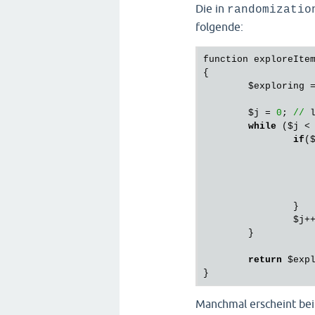
			}
Die in
randomizatio
folgende:
			}
		}	

function
exploreIte
$ra
{

$exploring
 
// 
$ra
$j
 = 
0
; 
//
while
 (
$j
 <
// 
if
(
if
(
 			}

			}
		}

$j
++
 			}

	}

 		}

return
$exp
// 
if
 
Manchmal erscheint bei