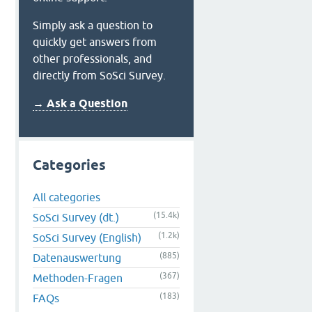
Simply ask a question to
quickly get answers from
other professionals, and
directly from SoSci Survey.
→ Ask a Question
Categories
All categories
(15.4k)
SoSci Survey (dt.)
(1.2k)
SoSci Survey (English)
(885)
Datenauswertung
(367)
Methoden-Fragen
(183)
FAQs