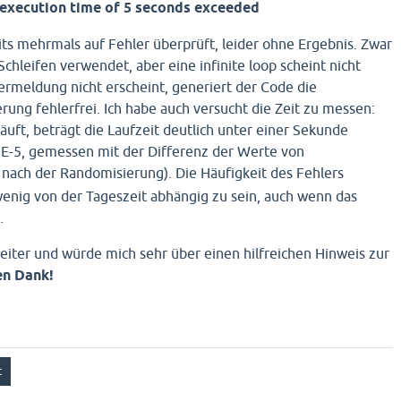
execution time of 5 seconds exceeded
while
 (
$search
 == 
TRUE
) {

// checks whether other lexicalisations are
ts mehrmals auf Fehler überprüft, leider ohne Ergebnis. Zwar
if
 (exploreItem(
$random_item
, 
$last_lexical
$search
 = 
FALSE
; 
// end loop
hleifen verwendet, aber eine infinite loop scheint nicht
	}

rmeldung nicht erscheint, generiert der Code die
// no other lexicalisation is available
ng fehlerfrei. Ich habe auch versucht die Zeit zu messen:
else
 { 

äuft, beträgt die Laufzeit deutlich unter einer Sekunde
// changes item number
if
 (
$random_item_number
 == (
$amount
-5, gemessen mit der Differenz der Werte von
$random_item_number
 = 
0
;

nach der Randomisierung). Die Häufigkeit des Fehlers
		}

wenig von der Tageszeit abhängig zu sein, auch wenn das
else
 {

$random_item_number
++;

.
		}

// checks whether new item number i
weiter und würde mich sehr über einen hilfreichen Hinweis zur
if
 (
$random_item_number
 == 
$last_it
en Dank!
if
 (
$random_item_number
 == 
$random_item_number
			}

else
 {

$random_item_number
+
			}	

		}
