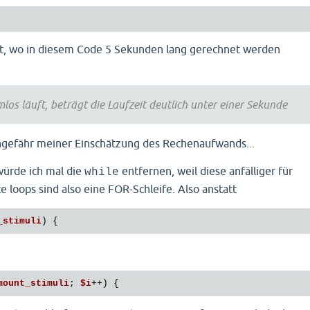
adds selected stimulus to stimuli array
ray_push(
$stimuli_combined
, 
$question
); 

ht, wo in diesem Code 5 Sekunden lang gerechnet werden
erases used-up element from original array
ems_combined
[
$random_item_number
][
$random_lexicalisation
saves current item and lexicalisation number
los läuft, beträgt die Laufzeit deutlich unter einer Sekunde
st_item_number
 = 
$random_item_number
; 

st_lexicalisation_number
 = 
$random_lexicalisation_number
;
ngefähr meiner Einschätzung des Rechenaufwands...
increment loop counter
; 

ürde ich mal die
entfernen, weil diese anfälliger für
while
te loops sind also eine FOR-Schleife. Also anstatt
muli_combined
;

_stimuli
mount_stimuli
; 
$i