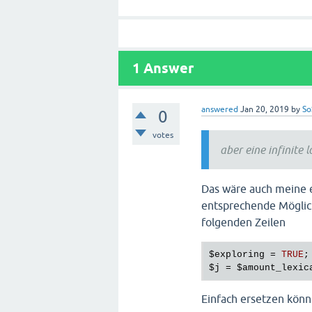
			
			}
1
Answer
answered
Jan 20, 2019
by
So
0
votes
aber eine infinite 
			
Das wäre auch meine 
			
entsprechende Möglichk
folgenden Zeilen
			
			}					
$exploring
 = 
TRUE
		}

$j
 = 
$amount_lexic
// 
Einfach ersetzen könn
$qu