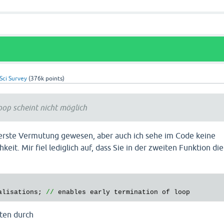
	}

$random_item
 = 
$items_combined
[
$random_item


// selects alternative lexicalisation
$search_lexicalisation
 = 
TRUE
; 
// loop variable
$random_lexicalisation_number
 = 
0
; 
// starts search
// loops through item
Sci Survey
(
376k
points)
while
 (
$search_lexicalisation
 == 
TRUE
) {

if
 (
$random_lexicalisation_number
 == 
$last_
$random_lexicalisation_number
++;

loop scheint nicht möglich
	}

elseif
 (
$random_item
[
$random_lexicalisation
$random_lexicalisation_number
++;

erste Vermutung gewesen, aber auch ich sehe im Code keine
	}

eit. Mir fiel lediglich auf, dass Sie in der zweiten Funktion die
else
 {

$search_lexicalisation
 = 
FALSE
;

	}

		

alisations
; 
//
enables
early
termination
of
loop
determines stimulus
ten durch
estion
 = 
$random_item
[
$random_lexicalisation_number
];
