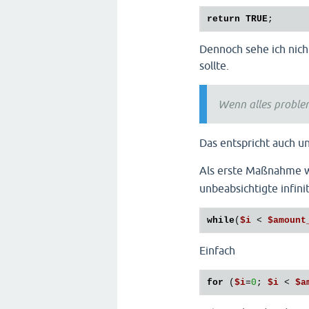
return
TRUE
// 
		ar
Dennoch sehe ich nic
// 
sollte.
$it
// 
Wenn alles problem
$la
$la
Das entspricht auch u
// 
$i
++
Als erste Maßnahme w
	}

unbeabsichtigte infini
return
$sti
while
(
$i
 < 
$amount
Einfach
for
 (
$i
=
0
; 
$i
 < 
$a