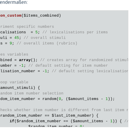
lgendermaßen:
ion_custom
(
$items_combined
)
eriment specific numbers
icalisations
  = 
5
; 
// lexicalisations per items
muli
 = 
45
; 
// overall stimuli
ms
 = 
9
; 
// overall items (rubrics)
ses variables
mbined
 = 
array
(); 
// creates array for randomized stimul
number
 = -
1
; 
// default setting for item number
alisation_number
 = -
1
; 
// default setting lexicalisation
loop variable
$amount_stimuli
) {

random item number selection
ndom_item_number
 = random(
0
, (
$amount_items
 - 
1
)); 

checks whether item number is different from last item n
$random_item_number
 == 
$last_item_number
) {

if
(
$random_item_number
 == (
$amount_items
 - 
1
)) { 
//
$random_item_number
 = 
0
;
