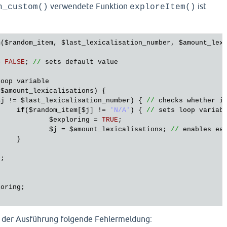


verwendete Funktion
ist
n_custom()
exploreItem()
else
 {

$random_item_number
++;



m
(
$random_item
, 
$last_lexicalisation_number
, 
$amount_lex
ndom_item
 = 
$items_combined
[
$random_item_number
]; 
// sav
= 
FALSE
; 
//
sets
default
value
random lexicalisation number selection
ndom_lexicalisation_number
 = random(
0
, (
$amount_lexicali
loop
variable
 
$amount_lexicalisations
) {

checks whether lexicalisation number is different from l
$j
 != 
$last_lexicalisation_number
) { 
//
checks
whether
i
$random_lexicalisation_number
 == 
$last_lexicalisation_nu
if
(
$random_item
[
$j
] != 
'N/A'
) { 
//
sets
loop
variab
if
(
$random_lexicalisation_number
 == (
$amount_lexica
$exploring
 = 
TRUE
;

$random_lexicalisation_number
 = 
0
; 

$j
 = 
$amount_lexicalisations
; 
//
enables
ea


else
 {

$random_lexicalisation_number
++;

;

loring
;

checks whether position of lexicalisation number is empt
(
$random_item
[
$random_lexicalisation_number
] == 
'N/A'
) {

 der Ausführung folgende Fehlermeldung:
$search
 = 
TRUE
; 
// loop variable