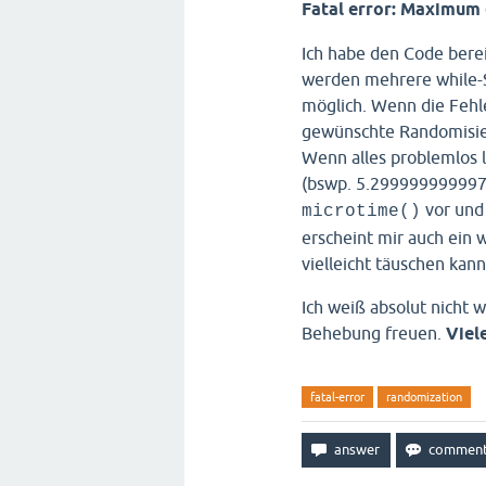
Fatal error: Maximum 
Ich habe den Code berei
werden mehrere while-Sc
			
möglich. Wenn die Fehle
gewünschte Randomisieru
Wenn alles problemlos l
(bswp. 5.299999999997E
vor und 
microtime()
			
erscheint mir auch ein 
vielleicht täuschen kann
			
Ich weiß absolut nicht 
Behebung freuen.
Viel
			
fatal-error
randomization
			
			