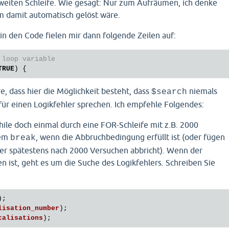
weiten Schleife. Wie gesagt: Nur zum Aufräumen, ich denke
em damit automatisch gelöst wäre.
in den Code fielen mir dann folgende Zeilen auf:
 loop variable
TRUE
 dass hier die Möglichkeit besteht, dass
niemals
$search
 für einen Logikfehler sprechen. Ich empfehle Folgendes:
hile doch einmal durch eine FOR-Schleife mit z.B. 2000
nem
, wenn die Abbruchbedingung erfüllt ist (oder fügen
break
 der spätestens nach 2000 Versuchen abbricht). Wenn der
 ist, geht es um die Suche des Logikfehlers. Schreiben Sie
);

lisation_number
);

calisations