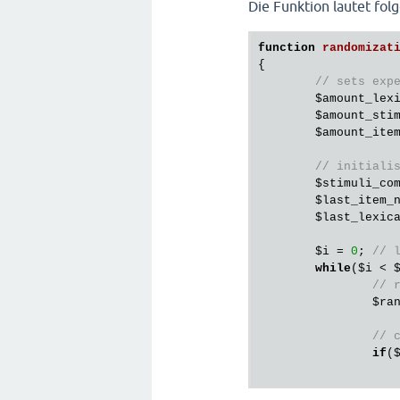
Die Funktion lautet fo
function
randomizat
{
// sets exp
$amount_lex
$amount_sti
$amount_ite
// initiali
$stimuli_co
$last_item_
$last_lexic
$i
 = 
0
; 
// 
while
(
$i
 < 
// 
$ra
// 
if
(