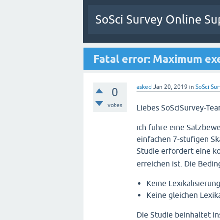
SoSci Survey Online Su
Fatal error: Maximum ex
asked
Jan 20, 2019
in
SoSci Sur
0
votes
Liebes SoSciSurvey-Tea
ich führe eine Satzbewe
einfachen 7-stufigen S
Studie erfordert eine 
erreichen ist. Die Bedi
Keine Lexikalisierun
Keine gleichen Lexik
Die Studie beinhaltet i