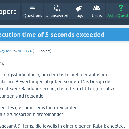
pport
Questions
Unanswered
Tags
Users
Ask a Quest
ecution time of 5 seconds exceeded
vey (dt.)
by
s102724
(
110
points)
m,
rtungsstudie durch, bei der die Teilnehmer auf einer
kala ihre Bewertungen abgeben können. Das Design der
komplexere Randomisierung, die mit
nicht zu
shuffle()
ngungen sind folgende:
gen des gleichen Items hintereinander
alisierungsarten hintereinander
nsgesamt 9 Items, die jeweils in einer eigenen Rubrik angelegt