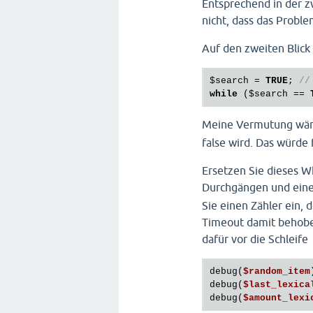
Entsprechend in der z
nicht, dass das Probl
Auf den zweiten Blick 
$search
 = 
TRUE
; 
//
while
 (
$search
 == 
Meine Vermutung wäre,
false wird. Das würde
Ersetzen Sie dieses W
Durchgängen und ei
Sie einen Zähler ein,
Timeout damit behoben
dafür vor die Schleife
debug(
$random_item
debug(
$last_lexica
debug(
$amount_lexi