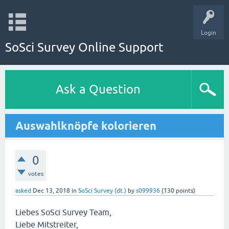
Login
SoSci Survey Online Support
Ask a Question
Auswahlknöpfe kolorieren
0
votes
asked
Dec 13, 2018
in
SoSci Survey (dt.)
by
s099936
(
130
points)
Liebes SoSci Survey Team,
Liebe Mitstreiter,