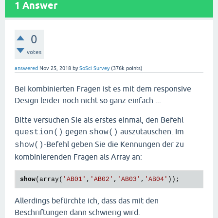
1
Answer
0
votes
answered
Nov 25, 2018
by
SoSci Survey
(
376k
points)
Bei kombinierten Fragen ist es mit dem responsive
Design leider noch nicht so ganz einfach ...
Bitte versuchen Sie als erstes einmal, den Befehl
gegen
auszutauschen. Im
question()
show()
-Befehl geben Sie die Kennungen der zu
show()
kombinierenden Fragen als Array an:
show
(array(
'AB01'
,
'AB02'
,
'AB03'
,
'AB04'
));
Allerdings befürchte ich, dass das mit den
Beschriftungen dann schwierig wird.