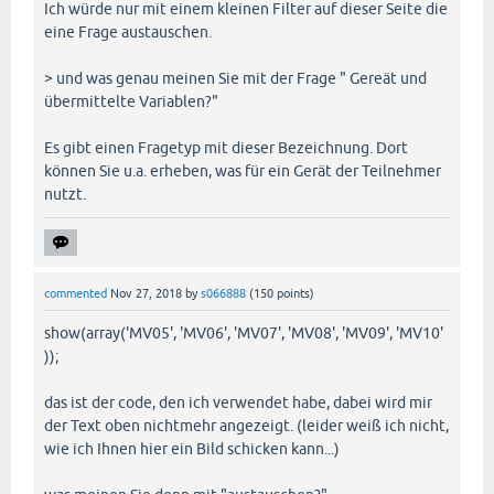
Ich würde nur mit einem kleinen Filter auf dieser Seite die
eine Frage austauschen.
> und was genau meinen Sie mit der Frage " Gereät und
übermittelte Variablen?"
Es gibt einen Fragetyp mit dieser Bezeichnung. Dort
können Sie u.a. erheben, was für ein Gerät der Teilnehmer
nutzt.
commented
Nov 27, 2018
by
s066888
(
150
points)
show(array('MV05', 'MV06', 'MV07', 'MV08', 'MV09', 'MV10'
));
das ist der code, den ich verwendet habe, dabei wird mir
der Text oben nichtmehr angezeigt. (leider weiß ich nicht,
wie ich Ihnen hier ein Bild schicken kann...)