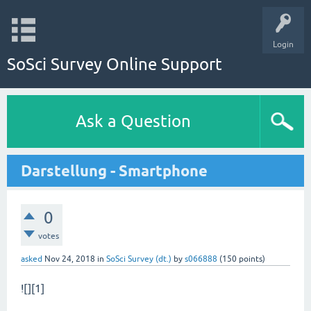
Login
SoSci Survey Online Support
Ask a Question
Darstellung - Smartphone
0
votes
asked
Nov 24, 2018
in
SoSci Survey (dt.)
by
s066888
(
150
points)
![][1]