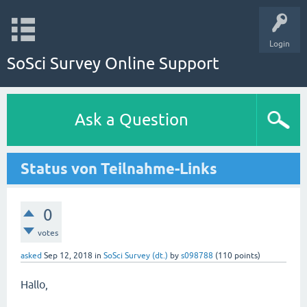
Login
SoSci Survey Online Support
Ask a Question
Status von Teilnahme-Links
0
votes
asked
Sep 12, 2018
in
SoSci Survey (dt.)
by
s098788
(
110
points)
Hallo,