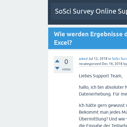
SoSci Survey Online Su
Wie werden Ergebnisse d
Excel?
asked
Jul 12, 2018
in
SoSci Surv
0
recategorized
Dec 16, 2018
b
votes
Liebes Support Team,
hallo, ich bin absolute
Datenerhebung. Für mei
Ich hätte gern gewusst
Bekommt man jedes Mal 
Übermittlung? Und wie 
die Eingabe der Teilne