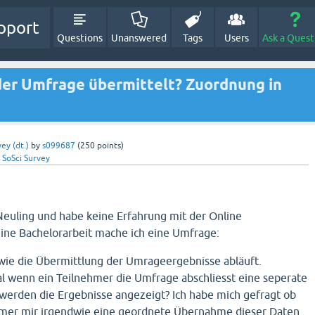
pport
Questions
Unanswered
Tags
Users
Ask a Quest
er Umfrage übermittelt? Zuordnung in
ey (dt.)
by
s099687
(
250
points)
y
SoSci Survey
r Neuling und habe keine Erfahrung mit der Online
ne Bachelorarbeit mache ich eine Umfrage:
 wie die Übermittlung der Umrageergebnisse abläuft.
wenn ein Teilnehmer die Umfrage abschliesst eine seperate
werden die Ergebnisse angezeigt? Ich habe mich gefragt ob
hmer mir irgendwie eine geordnete Übernahme dieser Daten