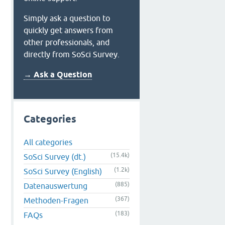
Simply ask a question to
quickly get answers from
other professionals, and
directly from SoSci Survey.
→ Ask a Question
Categories
All categories
(15.4k)
SoSci Survey (dt.)
(1.2k)
SoSci Survey (English)
(885)
Datenauswertung
(367)
Methoden-Fragen
(183)
FAQs