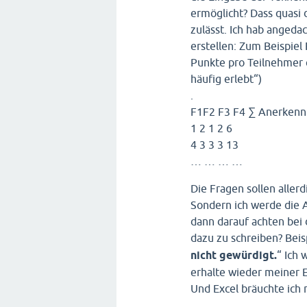
ermöglicht? Dass quasi
zulässt. Ich hab angeda
erstellen: Zum Beispiel
Punkte pro Teilnehmer ei
häufig erlebt“)
.
F1F2 F3 F4 ∑ Anerken
1 2 1 2 6
4 3 3 3 13
… … … …
Die Fragen sollen allerd
Sondern ich werde die A
dann darauf achten bei
dazu zu schreiben? Beis
nicht gewürdigt.
“ Ich 
erhalte wieder meiner 
Und Excel bräuchte ich 