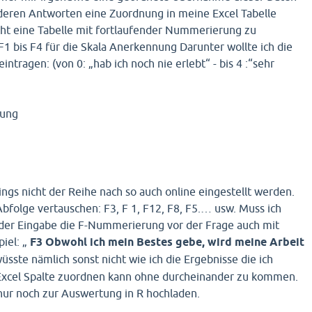
 deren Antworten eine Zuordnung in meine Excel Tabelle
cht eine Tabelle mit fortlaufender Nummerierung zu
 F1 bis F4 für die Skala Anerkennung Darunter wollte ich die
ntragen: (von 0: „hab ich noch nie erlebt“ - bis 4 :“sehr
nung
ings nicht der Reihe nach so auch online eingestellt werden.
bfolge vertauschen: F3, F 1, F12, F8, F5.… usw. Muss ich
 der Eingabe die F-Nummerierung vor der Frage auch mit
piel: „
F3 Obwohl ich mein Bestes gebe, wird meine Arbeit
wüsste nämlich sonst nicht wie ich die Ergebnisse die ich
Excel Spalte zuordnen kann ohne durcheinander zu kommen.
nur noch zur Auswertung in R hochladen.