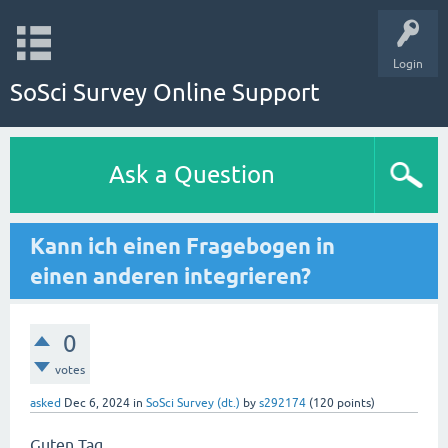
Login
SoSci Survey Online Support
Ask a Question
Kann ich einen Fragebogen in
einen anderen integrieren?
0
votes
asked
Dec 6, 2024
in
SoSci Survey (dt.)
by
s292174
(
120
points)
Guten Tag,