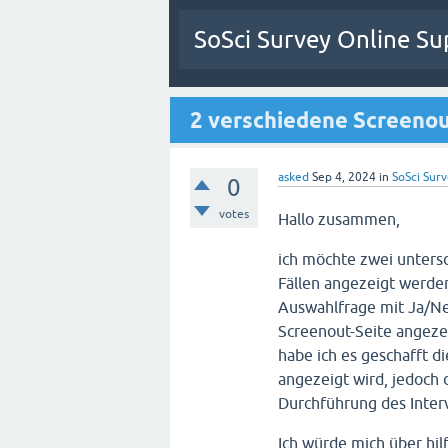
SoSci Survey Online Su
2 verschiedene Screenou
asked
Sep 4, 2024
in
SoSci Surv
0
votes
Hallo zusammen,
ich möchte zwei untersc
Fällen angezeigt werden
Auswahlfrage mit Ja/Nei
Screenout-Seite angez
habe ich es geschafft di
angezeigt wird, jedoch 
Durchführung des Inter
Ich würde mich über hil