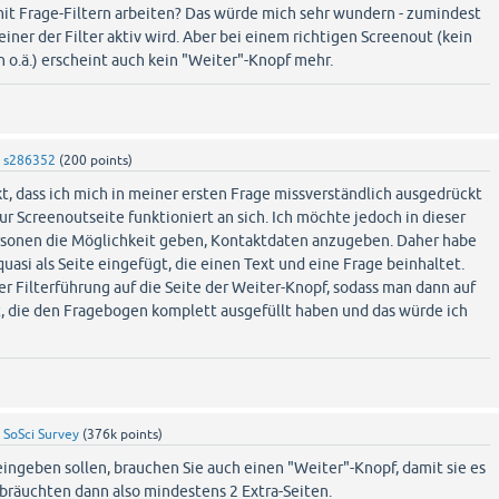
mit Frage-Filtern arbeiten? Das würde mich sehr wundern - zumindest
einer der Filter aktiv wird. Aber bei einem richtigen Screenout (kein
 o.ä.) erscheint auch kein "Weiter"-Knopf mehr.
y
s286352
(
200
points)
, dass ich mich in meiner ersten Frage missverständlich ausgedrückt
zur Screenoutseite funktioniert an sich. Ich möchte jedoch in dieser
rsonen die Möglichkeit geben, Kontaktdaten anzugeben. Daher habe
quasi als Seite eingefügt, die einen Text und eine Frage beinhaltet.
er Filterführung auf die Seite der Weiter-Knopf, sodass man dann auf
t, die den Fragebogen komplett ausgefüllt haben und das würde ich
y
SoSci Survey
(
376k
points)
ingeben sollen, brauchen Sie auch einen "Weiter"-Knopf, damit sie es
 bräuchten dann also mindestens 2 Extra-Seiten.