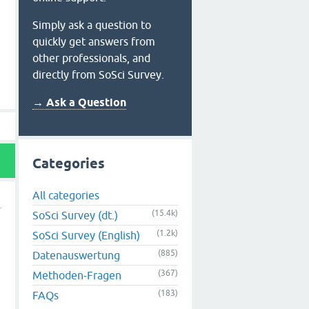
Simply ask a question to
quickly get answers from
other professionals, and
directly from SoSci Survey.
→ Ask a Question
Categories
All categories
(15.4k)
SoSci Survey (dt.)
(1.2k)
SoSci Survey (English)
(885)
Datenauswertung
(367)
Methoden-Fragen
(183)
FAQs