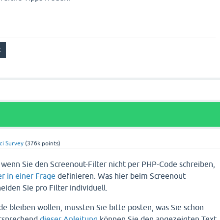
ci Survey
(
376k
points)
, wenn Sie den Screenout-Filter nicht per PHP-Code schreiben,
er in einer Frage
definieren. Was hier beim Screenout
iden Sie pro Filter individuell.
de bleiben wollen, müssten Sie bitte posten, was Sie schon
ntsprechend
dieser Anleitung
können Sie den angezeigten Text