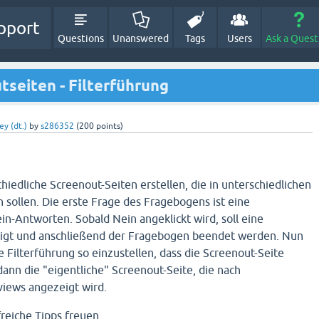
pport
Questions
Unanswered
Tags
Users
Ask a Quest
tseiten - Filterführung
ey (dt.)
by
s286352
(
200
points)
hiedliche Screenout-Seiten erstellen, die in unterschiedlichen
 sollen. Die erste Frage des Fragebogens ist eine
n-Antworten. Sobald Nein angeklickt wird, soll eine
eigt und anschließend der Fragebogen beendet werden. Nun
e Filterführung so einzustellen, dass die Screenout-Seite
dann die "eigentliche" Screenout-Seite, die nach
views angezeigt wird.
freiche Tipps freuen.