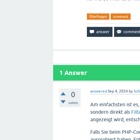
filterfragen
screenout
1
Answer
answered
Sep 4, 2024
by
SoS
0
votes
Am einfachsten ist es
sondern direkt als
Filt
angezeigt wird, entsche
Falls Sie beim PHP-Co
ausprobiert haben. E