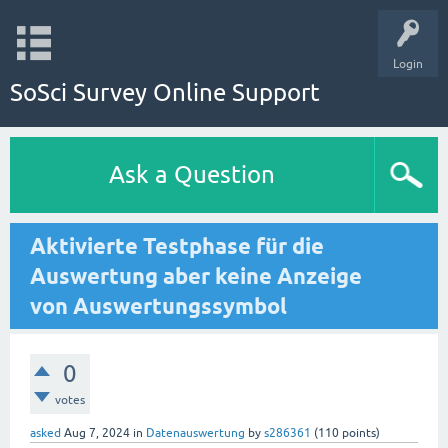
Login
SoSci Survey Online Support
Ask a Question
Aktivierte Testphase für die
Auswertung aber keine Anzeige
von Auswertungssymbol
0
votes
asked
Aug 7, 2024
in
Datenauswertung
by
s286361
(
110
points)