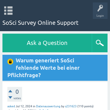
Login
SoSci Survey Online Support
Ask a Question
Warum generiert SoSci
fehlende Werte bei einer
Pflichtfrage?
0
votes
asked
Jul 12, 2024
in
Datenauswertung
by
s231623
(
110
points)