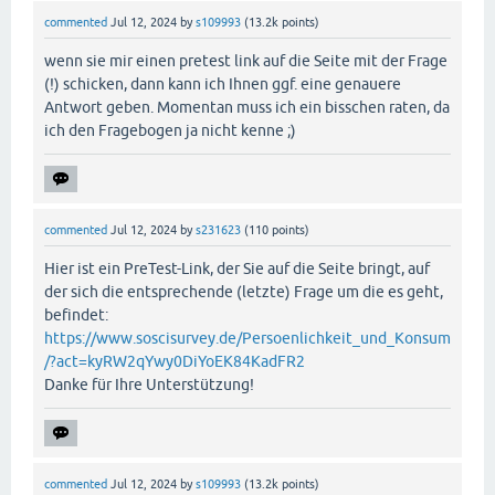
commented
Jul 12, 2024
by
s109993
(
13.2k
points)
wenn sie mir einen pretest link auf die Seite mit der Frage
(!) schicken, dann kann ich Ihnen ggf. eine genauere
Antwort geben. Momentan muss ich ein bisschen raten, da
ich den Fragebogen ja nicht kenne ;)
commented
Jul 12, 2024
by
s231623
(
110
points)
Hier ist ein PreTest-Link, der Sie auf die Seite bringt, auf
der sich die entsprechende (letzte) Frage um die es geht,
befindet:
https://www.soscisurvey.de/Persoenlichkeit_und_Konsum
/?act=kyRW2qYwy0DiYoEK84KadFR2
Danke für Ihre Unterstützung!
commented
Jul 12, 2024
by
s109993
(
13.2k
points)