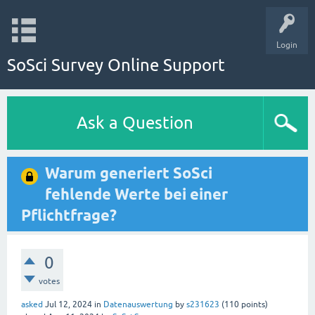
Login
SoSci Survey Online Support
Ask a Question
Warum generiert SoSci
fehlende Werte bei einer
Pflichtfrage?
0
votes
asked
Jul 12, 2024
in
Datenauswertung
by
s231623
(
110
points)