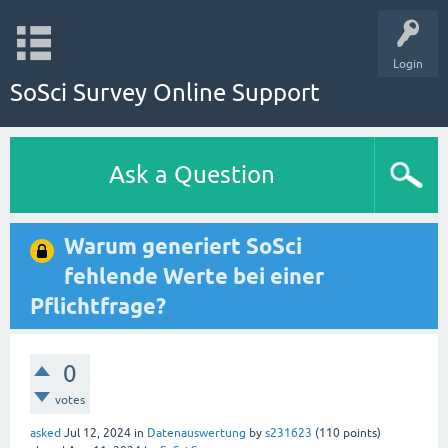
Login
SoSci Survey Online Support
Ask a Question
Warum generiert SoSci
fehlende Werte bei einer
Pflichtfrage?
0
votes
asked
Jul 12, 2024
in
Datenauswertung
by
s231623
(
110
points)