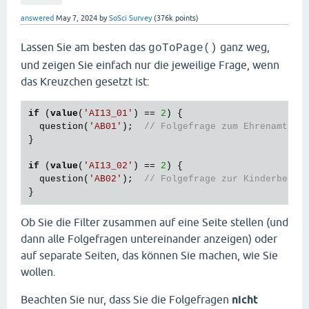
answered
May 7, 2024
by
SoSci Survey
(
376k
points)
Lassen Sie am besten das
ganz weg,
goToPage()
und zeigen Sie einfach nur die jeweilige Frage, wenn
das Kreuzchen gesetzt ist:
if
 (
value
(
'AI13_01'
) == 
2
) {

  question(
'AB01'
);  
// Folgefrage zum Ehrenamt
}

if
 (
value
(
'AI13_02'
) == 
2
) {

  question(
'AB02'
);  
// Folgefrage zur Kinderbetre
Ob Sie die Filter zusammen auf eine Seite stellen (und
dann alle Folgefragen untereinander anzeigen) oder
auf separate Seiten, das können Sie machen, wie Sie
wollen.
Beachten Sie nur, dass Sie die Folgefragen
nicht