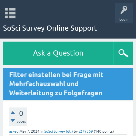
Login
SoSci Survey Online Support
Ask a Question
Filter einstellen bei Frage mit
Mehrfachauswahl und
Weiterleitung zu Folgefragen
0
votes
asked
May 7, 2024
in
SoSci Survey (dt.)
by
s279569
(
140
points)