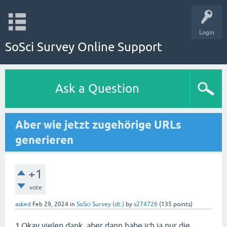
Login
SoSci Survey Online Support
Ask a Question
Aber wie jetzt zugehörige URLs
generieren
+1
vote
asked
Feb 29, 2024
in
SoSci Survey (dt.)
by
s274726
(
135
points)
1.Okay vielen dank, aber dann habe ich ja nur die