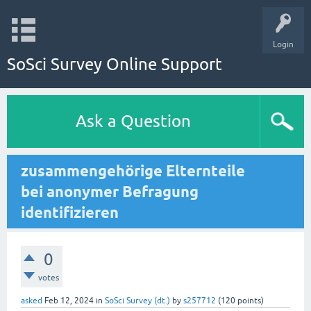
Login
SoSci Survey Online Support
Ask a Question
zusammengehörige Elternteile
bei anonymer Befragung
identifizieren
0
votes
asked
Feb 12, 2024
in
SoSci Survey (dt.)
by
s257712
(
120
points)