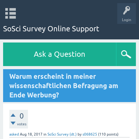
Login
SoSci Survey Online Support
Ask a Question
Warum erscheint in meiner
wissenschaftlichen Befragung am
Ende Werbung?
0
votes
asked
Aug 18, 2017
in
SoSci Survey (dt.)
by
s068625
(
110
points)