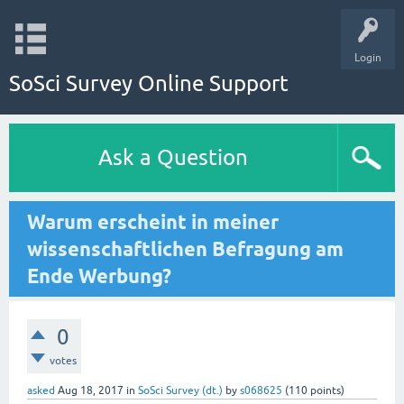
Login
SoSci Survey Online Support
Ask a Question
Warum erscheint in meiner
wissenschaftlichen Befragung am
Ende Werbung?
0
votes
asked
Aug 18, 2017
in
SoSci Survey (dt.)
by
s068625
(
110
points)