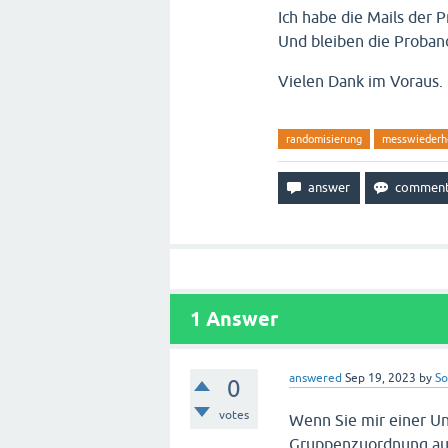
Ich habe die Mails der 
Und bleiben die Proband
Vielen Dank im Voraus.
randomisierung
messwiederh
1
Answer
answered
Sep 19, 2023
by
So
0
votes
Wenn Sie mir einer Un
Gruppenzuordnung auch