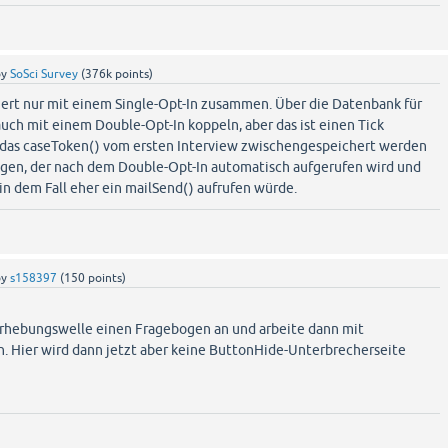
by
SoSci Survey
(
376k
points)
ert nur mit einem Single-Opt-In zusammen. Über die Datenbank für
uch mit einem Double-Opt-In koppeln, aber das ist einen Tick
 das caseToken() vom ersten Interview zwischengespeichert werden
gen, der nach dem Double-Opt-In automatisch aufgerufen wird und
n dem Fall eher ein mailSend() aufrufen würde.
by
s158397
(
150
points)
 Erhebungswelle einen Fragebogen an und arbeite dann mit
n. Hier wird dann jetzt aber keine ButtonHide-Unterbrecherseite