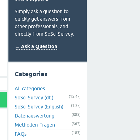
Simply ask a question to
quickly get answers from
other professionals, and
directly from SoSci Survey.
→ Ask a Question
Categories
All categories
(15.4k)
SoSci Survey (dt.)
(1.2k)
SoSci Survey (English)
(885)
Datenauswertung
(367)
Methoden-Fragen
(183)
FAQs