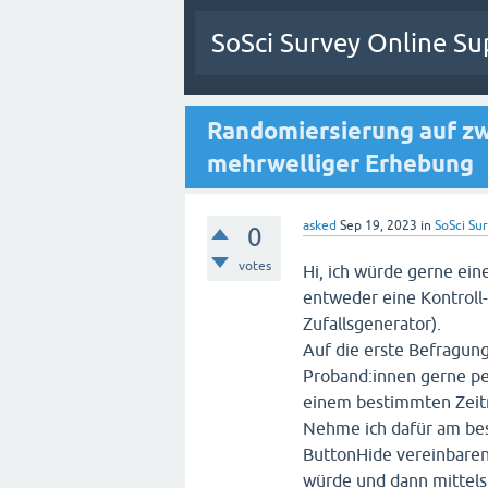
SoSci Survey Online Su
Randomiersierung auf zw
mehrwelliger Erhebung
asked
Sep 19, 2023
in
SoSci Sur
0
votes
Hi, ich würde gerne ein
entweder eine Kontroll
Zufallsgenerator).
Auf die erste Befragung
Proband:innen gerne per
einem bestimmten Zeit
Nehme ich dafür am bes
ButtonHide vereinbaren
würde und dann mittels