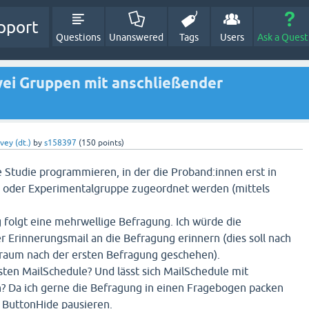
pport
Questions
Unanswered
Tags
Users
Ask a Quest
ei Gruppen mit anschließender
vey (dt.)
by
s158397
(
150
points)
e Studie programmieren, in der die Proband:innen erst in
- oder Experimentalgruppe zugeordnet werden (mittels
 folgt eine mehrwellige Befragung. Ich würde die
 Erinnerungsmail an die Befragung erinnern (dies soll nach
raum nach der ersten Befragung geschehen).
ten MailSchedule? Und lässt sich MailSchedule mit
? Da ich gerne die Befragung in einen Fragebogen packen
 ButtonHide pausieren.