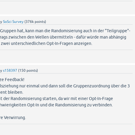
by
SoSci Survey
(
376k
points)
Gruppen hat, kann man die Randomisierung auch in der "Teilgruppe"-
trags zwischen den Wellen übermitteln - dafür würde man abhängig
n zwei unterschiedlichen Opt-In-Fragen anzeigen.
by
s158397
(
150
points)
nze Feedback!
llsziehung nur einmal und dann soll die Gruppenzuordnung über die 3
ent bleiben.
t der Randomisierung starten, da wir mit einer Opt-In-Frage
hwierigkeiten Opt-In und die Randomisierung zu verbinden.
re Verwirrung.