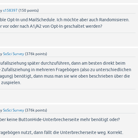
by
s158397
(
150
points)
uble Opt-In und MailSchedule. Ich möchte aber auch Randomisieren.
or vor oder nach A1/A2 von Opt-In geschaltet werden?
by
SoSci Survey
(
376k
points)
Zufallsziehung später durchzuführen, dann am besten direkt beim
 Zufallsziehung in mehreren Fragebögen (also zu unterschiedlichen
ragung) benötigt, dann muss man sie wie oben beschrieben über die
 zuspielen.
by
SoSci Survey
(
376k
points)
 aber keine ButtonHide-Unterbrecherseite mehr benötigt oder?
gebögen nutzt, dann fällt die Unterbrecherseite weg. Korrekt.