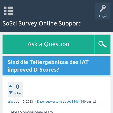
Login
SoSci Survey Online Support
Ask a Question
Sind die Teilergebnisse des IAT
improved D-Scores?
0
votes
asked
Jul 10, 2023
in
Datenauswertung
by
s068446
(
140
points)
Liebes SoSciSurvey-Team,