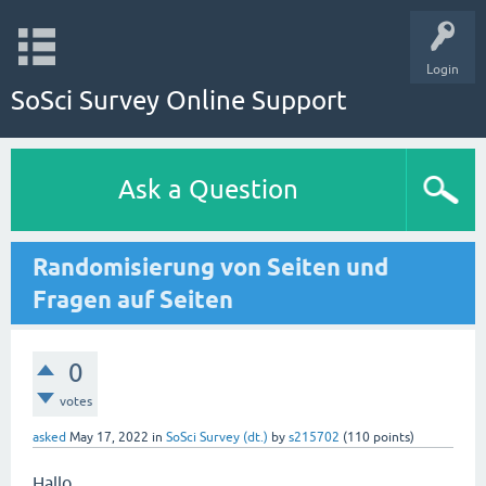
Login
SoSci Survey Online Support
Ask a Question
Randomisierung von Seiten und
Fragen auf Seiten
0
votes
asked
May 17, 2022
in
SoSci Survey (dt.)
by
s215702
(
110
points)
Hallo,