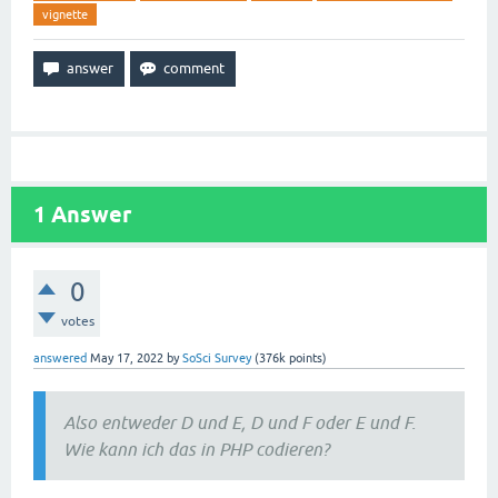
vignette
1
Answer
0
votes
answered
May 17, 2022
by
SoSci Survey
(
376k
points)
Also entweder D und E, D und F oder E und F.
Wie kann ich das in PHP codieren?