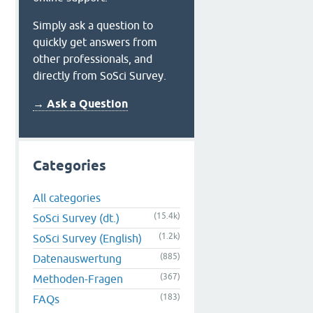
Simply ask a question to
quickly get answers from
other professionals, and
directly from SoSci Survey.
→ Ask a Question
Categories
All categories
(15.4k)
SoSci Survey (dt.)
(1.2k)
SoSci Survey (English)
(885)
Datenauswertung
(367)
Methoden-Fragen
(183)
FAQs