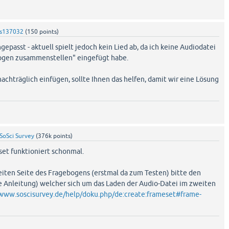
s137032
(
150
points)
gepasst - aktuell spielt jedoch kein Lied ab, da ich keine Audiodatei
bogen zusammenstellen" eingefügt habe.
nachträglich einfügen, sollte Ihnen das helfen, damit wir eine Lösung
SoSci Survey
(
376k
points)
et funktioniert schonmal.
eiten Seite des Fragebogens (erstmal da zum Testen) bitte den
ie Anleitung) welcher sich um das Laden der Audio-Datei im zweiten
/www.soscisurvey.de/help/doku.php/de:create:frameset#frame-