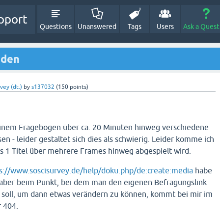
pport
Questions
Unanswered
Tags
Users
Ask a Quest
nden
vey (dt.)
by
s137032
(
150
points)
inem Fragebogen über ca. 20 Minuten hinweg verschiedene
sen - leider gestaltet sich dies als schwierig. Leider komme ich
ss 1 Titel über mehrere Frames hinweg abgespielt wird.
s://www.soscisurvey.de/help/doku.php/de:create:media
habe
, aber beim Punkt, bei dem man den eigenen Befragungslink
n soll, um dann etwas verändern zu können, kommt bei mir im
r 404.