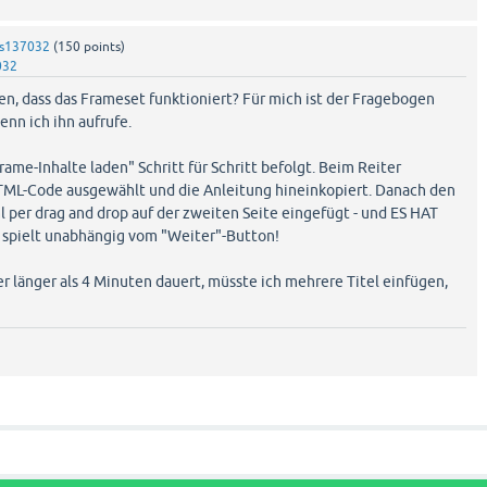
s137032
(
150
points)
032
n, dass das Frameset funktioniert? Für mich ist der Fragebogen
nn ich ihn aufrufe.
rame-Inhalte laden" Schritt für Schritt befolgt. Beim Reiter
TML-Code ausgewählt und die Anleitung hineinkopiert. Danach den
 per drag and drop auf der zweiten Seite eingefügt - und ES HAT
k spielt unabhängig vom "Weiter"-Button!
r länger als 4 Minuten dauert, müsste ich mehrere Titel einfügen,