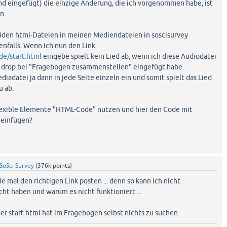
d eingefügt) die einzige Änderung, die ich vorgenommen habe, ist
n.
iden html-Dateien in meinen Mediendateien in soscisurvey
enfalls. Wenn ich nun den Link
de/start.html
eingebe spielt kein Lied ab, wenn ich diese Audiodatei
d drop bei "Fragebogen zusammenstellen" eingefügt habe.
diadatei ja dann in jede Seite einzeln ein und somit spielt das Lied
u ab.
Flexible Elemente "HTML-Code" nutzen und hier den Code mit
e einfügen?
SoSci Survey
(
376k
points)
e mal den richtigen Link posten ... denn so kann ich nicht
ht haben und warum es nicht funktioniert ...
der start.html hat im Fragebogen selbst nichts zu suchen.