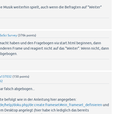
ie Musik weiterhin spielt, auch wenn die Befragten auf "Weiter"
SoSci Survey
(
376k
points)
emacht haben und den Fragebogen via start.html beginnen, dann
anderen Frame und reagiert nicht auf das "Weiter". Wenn nicht, dann
 abgebogen.
s137032
(
150
points)
32
bar falsch abgebogen...
tte befolgt wie in der Anleitung hier angegeben:
.de/help/doku.php/de:create:frameset#ein_frameset_definieren
und
m Desktop angelegt (hier habe ich lediglich das bereits