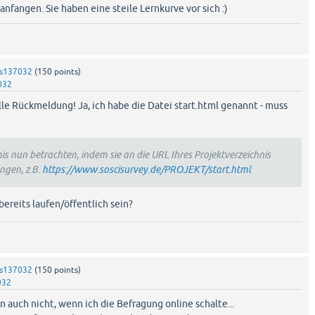
fangen. Sie haben eine steile Lernkurve vor sich :)
s137032
(
150
points)
032
lle Rückmeldung! Ja, ich habe die Datei start.html genannt - muss
s nun betrachten, indem sie an die URL Ihres Projektverzeichnis
ngen, z.B.
https://www.soscisurvey.de/PROJEKT/start.html
ereits laufen/öffentlich sein?
s137032
(
150
points)
032
n auch nicht, wenn ich die Befragung online schalte...