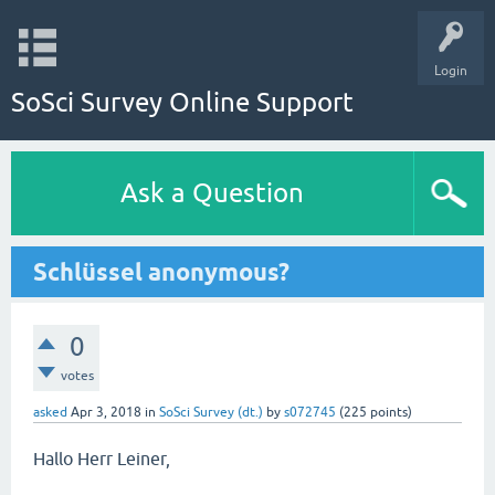
Login
SoSci Survey Online Support
Ask a Question
Schlüssel anonymous?
0
votes
asked
Apr 3, 2018
in
SoSci Survey (dt.)
by
s072745
(
225
points)
Hallo Herr Leiner,