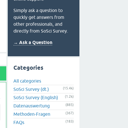
Simply ask a question to
quickly get answers from
other professionals, and
directly from SoSci Survey.
→ Ask a Question
Categories
All categories
(15.4k)
SoSci Survey (dt.)
(1.2k)
SoSci Survey (English)
(885)
Datenauswertung
(367)
Methoden-Fragen
(183)
FAQs