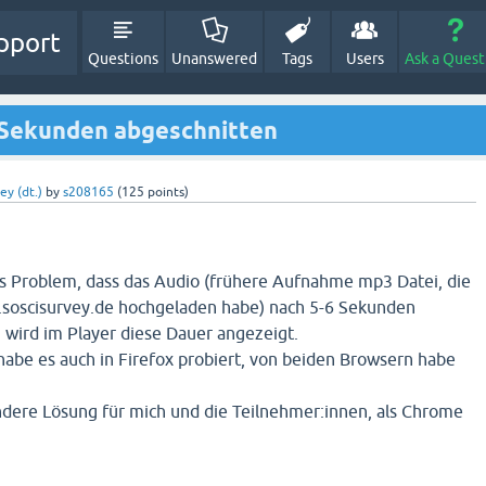
pport
Questions
Unanswered
Tags
Users
Ask a Quest
 Sekunden abgeschnitten
ey (dt.)
by
s208165
(
125
points)
s Problem, dass das Audio (frühere Aufnahme mp3 Datei, die
.soscisurvey.de hochgeladen habe) nach 5-6 Sekunden
 wird im Player diese Dauer angezeigt.
abe es auch in Firefox probiert, von beiden Browsern habe
andere Lösung für mich und die Teilnehmer:innen, als Chrome