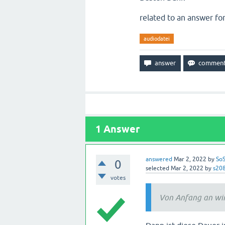
related to an answer fo
audiodatei
1
Answer
answered
Mar 2, 2022
by
SoS
0
selected
Mar 2, 2022
by
s20
votes
Von Anfang an wir