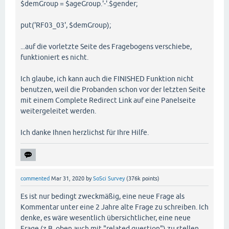
$demGroup = $ageGroup.'-'.$gender;
put('RF03_03', $demGroup);
...auf die vorletzte Seite des Fragebogens verschiebe,
funktioniert es nicht.
Ich glaube, ich kann auch die FINISHED Funktion nicht
benutzen, weil die Probanden schon vor der letzten Seite
mit einem Complete Redirect Link auf eine Panelseite
weitergeleitet werden.
Ich danke Ihnen herzlichst für Ihre Hilfe.
commented
Mar 31, 2020
by
SoSci Survey
(
376k
points)
Es ist nur bedingt zweckmäßig, eine neue Frage als
Kommentar unter eine 2 Jahre alte Frage zu schreiben. Ich
denke, es wäre wesentlich übersichtlicher, eine neue
Frage (z.B. oben auch mit "related question") zu stellen.