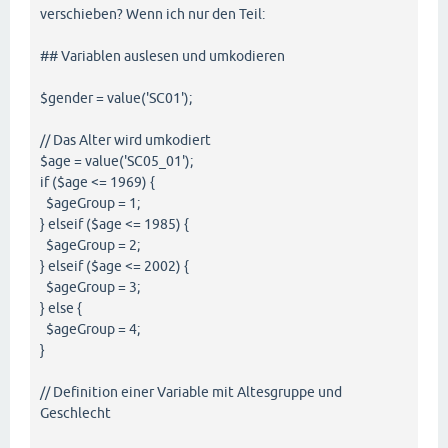
verschieben? Wenn ich nur den Teil:
## Variablen auslesen und umkodieren
$gender = value('SC01');
// Das Alter wird umkodiert
$age = value('SC05_01');
if ($age <= 1969) {
$ageGroup = 1;
} elseif ($age <= 1985) {
$ageGroup = 2;
} elseif ($age <= 2002) {
$ageGroup = 3;
} else {
$ageGroup = 4;
}
// Definition einer Variable mit Altesgruppe und
Geschlecht