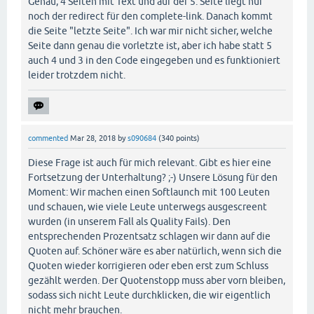
Genau, 4 Seiten mit Text und auf der 5. Seite liegt nur
noch der redirect für den complete-link. Danach kommt
die Seite "letzte Seite". Ich war mir nicht sicher, welche
Seite dann genau die vorletzte ist, aber ich habe statt 5
auch 4 und 3 in den Code eingegeben und es funktioniert
leider trotzdem nicht.
commented
Mar 28, 2018
by
s090684
(
340
points)
Diese Frage ist auch für mich relevant. Gibt es hier eine
Fortsetzung der Unterhaltung? ;-) Unsere Lösung für den
Moment: Wir machen einen Softlaunch mit 100 Leuten
und schauen, wie viele Leute unterwegs ausgescreent
wurden (in unserem Fall als Quality Fails). Den
entsprechenden Prozentsatz schlagen wir dann auf die
Quoten auf. Schöner wäre es aber natürlich, wenn sich die
Quoten wieder korrigieren oder eben erst zum Schluss
gezählt werden. Der Quotenstopp muss aber vorn bleiben,
sodass sich nicht Leute durchklicken, die wir eigentlich
nicht mehr brauchen.