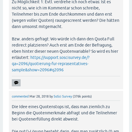
Zu Möglichkeit 1: Evtl. verdrehe ich noch etwas: Ist es
nicht so, wie ich im Kommentar schon schreibe,
Teilnehmer bis zum Ende durchkommen und dann erst
(wegen voller Quoten) rausgescreent werden? Die hätten
dann umsonst mitgemacht.
Bzw. anders gefragt: Wo würde ich dann den Quota Full
redirect platzieren? Auch erst am Ende der Befragung,
eben hinter dieser neuen Quotenvariable? So wird es hier
erläutert:
https://support.soscisurvey.de/?
qa=2096/quotierung-fur-reprasentatives-
sample&show=2096#q2096
commented
Mar 28, 2018
by
SoSci Survey
(
376k
points)
Die Idee eines Quotenstops ist, dass man ziemlich zu
Beginn die Quotenmerkmale abfragt und die Teilnehmer
bei Quotenerfüllung direkt abweist.
Die put()-Lösung besteht darin, dass man zusätzlich (!) am