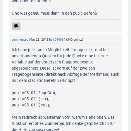
will, oder reicht eine?
Und was genau muss dann in den put()-Befehl?
commented
Mar 28, 2018
by
s090684
(
340
points)
Ich habe jetzt auch Möglichkeit 1 umgesetzt und bei
unverbundenen Quoten für jede Quote eine interne
Variable auf der vorletzten Fragebogenseite
abgespeichert. Diese ist vorn auf der zweiten
Fragebogenseite (direkt nach Abfrage der Merkmale) auch
mit dem statistic Befehl verknüpft.
put('IV05_01', $ageGrp);
put('IV05_02', $sex);
put('IV05_01', $edu);
Mein redirect ist weiterhin vorn, warum siehe oben. Das
funktioniert alles wunderbar. Ich danke ganz herzlich für
die Hilfe von sosci survey!