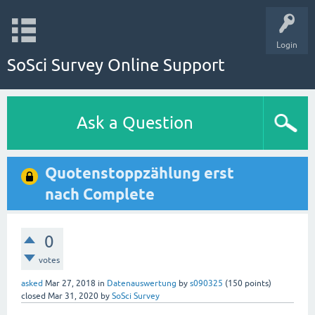
Login
SoSci Survey Online Support
Ask a Question
Quotenstoppzählung erst
nach Complete
0
votes
asked
Mar 27, 2018
in
Datenauswertung
by
s090325
(
150
points)
closed
Mar 31, 2020
by
SoSci Survey