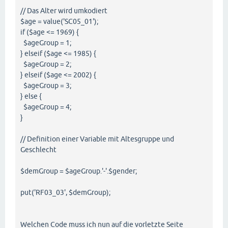
// Das Alter wird umkodiert
$age = value('SC05_01');
if ($age <= 1969) {
$ageGroup = 1;
} elseif ($age <= 1985) {
$ageGroup = 2;
} elseif ($age <= 2002) {
$ageGroup = 3;
} else {
$ageGroup = 4;
}
// Definition einer Variable mit Altesgruppe und
Geschlecht
$demGroup = $ageGroup.'-'.$gender;
put('RF03_03', $demGroup);
Welchen Code muss ich nun auf die vorletzte Seite