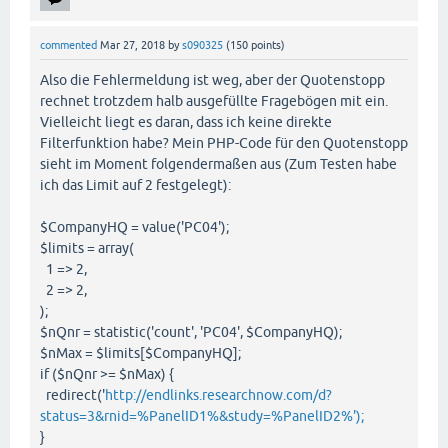
commented
Mar 27, 2018
by
s090325
(
150
points)
Also die Fehlermeldung ist weg, aber der Quotenstopp
rechnet trotzdem halb ausgefüllte Fragebögen mit ein.
Vielleicht liegt es daran, dass ich keine direkte
Filterfunktion habe? Mein PHP-Code für den Quotenstopp
sieht im Moment folgendermaßen aus (Zum Testen habe
ich das Limit auf 2 festgelegt):
$CompanyHQ = value('PC04');
$limits = array(
1 => 2,
2 => 2,
);
$nQnr = statistic('count', 'PC04', $CompanyHQ);
$nMax = $limits[$CompanyHQ];
if ($nQnr >= $nMax) {
redirect('
http://endlinks.researchnow.com/d?
status=3&rnid=%PanelID1%&study=%PanelID2%');
}