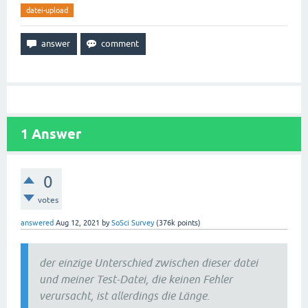
datei-upload
1
Answer
0
votes
answered
Aug 12, 2021
by
SoSci Survey
(
376k
points)
der einzige Unterschied zwischen dieser datei
und meiner Test-Datei, die keinen Fehler
verursacht, ist allerdings die Länge.