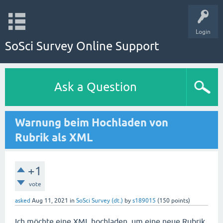
Login
SoSci Survey Online Support
Ask a Question
Warnung beim Hochladen von
Rubrik als XML
+1
vote
asked
Aug 11, 2021
in
SoSci Survey (dt.)
by
s189015
(
150
points)
Ich möchte eine XML hochladen, um eine neue Rubrik