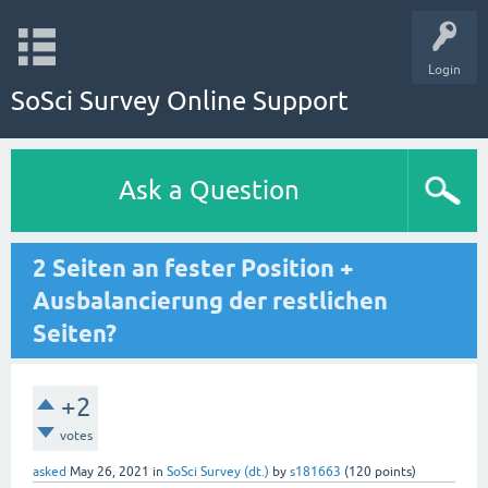
Login
SoSci Survey Online Support
Ask a Question
2 Seiten an fester Position +
Ausbalancierung der restlichen
Seiten?
+2
votes
asked
May 26, 2021
in
SoSci Survey (dt.)
by
s181663
(
120
points)