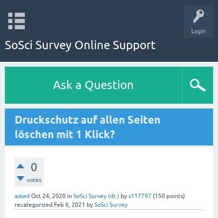
Login
SoSci Survey Online Support
Ask a Question
Druckschutz auf allen Seiten
löschen mit 1 Klick?
0
votes
asked
Oct 24, 2020
in
SoSci Survey (dt.)
by
s117797
(
150
points)
recategorized
Feb 6, 2021
by
SoSci Survey