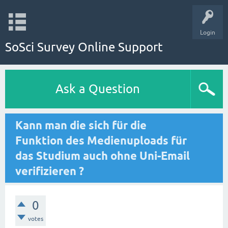
Login
SoSci Survey Online Support
Ask a Question
Kann man die sich für die
Funktion des Medienuploads für
das Studium auch ohne Uni-Email
verifizieren ?
0
votes