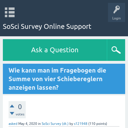
Login
SoSci Survey Online Support
Ask a Question
Wie kann man im Fragebogen die
Summe von vier Schiebereglern
anzeigen lassen?
0
votes
asked
May 4, 2020
in
SoSci Survey (dt.)
by
s121948
(
110
points)