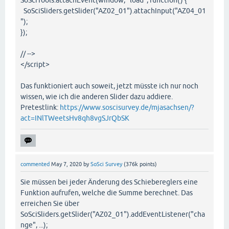
SoSciTools.attachEvent(window, "load", function() {
SoSciSliders.getSlider("AZ02_01").attachInput("AZ04_01
");
});
// -->
</script>
Das funktioniert auch soweit, jetzt müsste ich nur noch
wissen, wie ich die anderen Slider dazu addiere.
Pretestlink:
https://www.soscisurvey.de/mjasachsen/?
act=INlTWeetsHv8qh8vgSJrQbSK
commented
May 7, 2020
by
SoSci Survey
(
376k
points)
Sie müssen bei jeder Änderung des Schiebereglers eine
Funktion aufrufen, welche die Summe berechnet. Das
erreichen Sie über
SoSciSliders.getSlider("AZ02_01").addEventListener("cha
nge", ...);