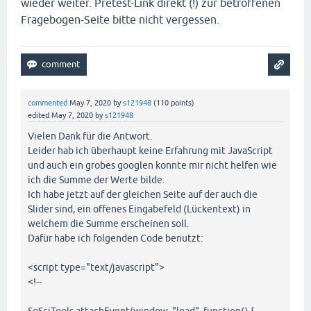
wieder weiter. Pretest-Link direkt (!) zur betroffenen
Fragebogen-Seite bitte nicht vergessen.
commented
May 7, 2020
by
s121948
(
110
points)
edited
May 7, 2020
by
s121948
Vielen Dank für die Antwort.
Leider hab ich überhaupt keine Erfahrung mit JavaScript
und auch ein grobes googlen konnte mir nicht helfen wie
ich die Summe der Werte bilde.
Ich habe jetzt auf der gleichen Seite auf der auch die
Slider sind, ein offenes Eingabefeld (Lückentext) in
welchem die Summe erscheinen soll.
Dafür habe ich folgenden Code benutzt:
<script type="text/javascript">
<!--