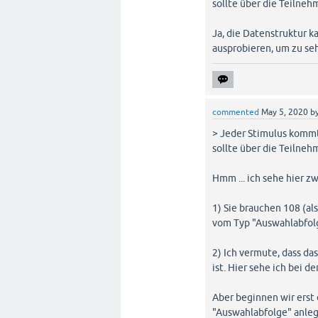
sollte über die Teilneh
Ja, die Datenstruktur ka
ausprobieren, um zu se
commented
May 5, 2020
b
> Jeder Stimulus kommt
sollte über die Teilneh
Hmm ... ich sehe hier z
1) Sie brauchen 108 (al
vom Typ "Auswahlabfolg
2) Ich vermute, dass d
ist. Hier sehe ich bei 
Aber beginnen wir erst 
"Auswahlabfolge" anlege