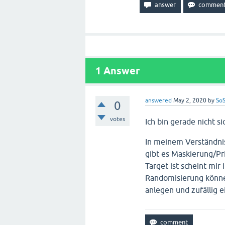
1
Answer
answered
May 2, 2020
by
SoS
0
votes
Ich bin gerade nicht s
In meinem Verständni
gibt es Maskierung/Pr
Target ist scheint mir
Randomisierung können
anlegen und zufällig 