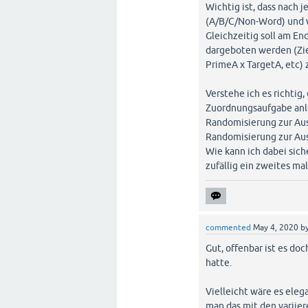
Wichtig ist, dass nach 
(A/B/C/Non-Word) und w
Gleichzeitig soll am En
dargeboten werden (Zie
PrimeA x TargetA, etc
Verstehe ich es richtig,
Zuordnungsaufgabe anl
Randomisierung zur Aus
Randomisierung zur Aus
Wie kann ich dabei sich
zufällig ein zweites m
commented
May 4, 2020
b
Gut, offenbar ist es do
hatte.
Vielleicht wäre es ele
man das mit den variie