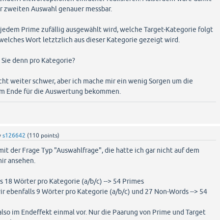
der zweiten Auswahl genauer messbar.
h jedem Prime zufällig ausgewählt wird, welche Target-Kategorie folgt
elches Wort letztzlich aus dieser Kategorie gezeigt wird.
 Sie denn pro Kategorie?
cht weiter schwer, aber ich mache mir ein wenig Sorgen um die
 am Ende für die Auswertung bekommen.
y
s126642
(
110
points)
it der Frage Typ "Auswahlfrage", die hatte ich gar nicht auf dem
mir ansehen.
s 18 Wörter pro Kategorie (a/b/c) --> 54 Primes
ir ebenfalls 9 Wörter pro Kategorie (a/b/c) und 27 Non-Words --> 54
lso im Endeffekt einmal vor. Nur die Paarung von Prime und Target