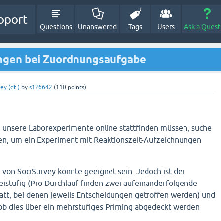
pport
Questions
Unanswered
Tags
Users
Ask a Quest
ngen bei Zuordnungsaufgabe
ey (dt.)
by
s126642
(
110
points)
 unsere Laborexperimente online stattfinden müssen, suche
en, um ein Experiment mit Reaktionszeit-Aufzeichnungen
von SociSurvey könnte geeignet sein. Jedoch ist der
istufig (Pro Durchlauf finden zwei aufeinanderfolgende
tt, bei denen jeweils Entscheidungen getroffen werden) und
r, ob dies über ein mehrstufiges Priming abgedeckt werden