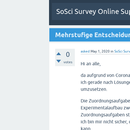
SoSci Survey Online Su
Mehrstufige Entscheidu
asked
May 1, 2020
in
SoSci Surv
0
votes
Hi an alle,
da aufgrund von Corona
ich gerade nach Lösung
umzusetzen.
Die Zuordnungsaufgabe 
Experimentalaufbau zwe
Zuordnungsaufgaben sta
ich bin mir nicht siche
kann.