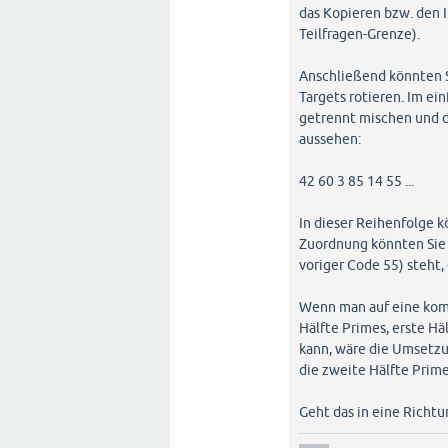
das Kopieren bzw. den 
Teilfragen-Grenze).
Anschließend könnten S
Targets rotieren. Im ein
getrennt mischen und 
aussehen:
42 60 3 85 14 55 ...
In dieser Reihenfolge k
Zuordnung könnten Sie m
voriger Code 55) steht,
Wenn man auf eine komp
Hälfte Primes, erste Hä
kann, wäre die Umsetzu
die zweite Hälfte Prime
Geht das in eine Richtu