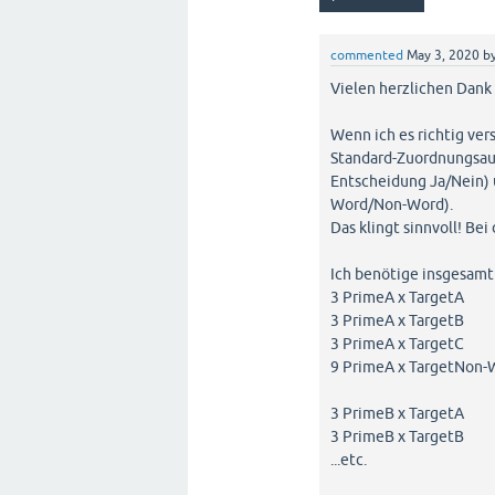
commented
May 3, 2020
b
Vielen herzlichen Dank
Wenn ich es richtig ver
Standard-Zuordnungsauf
Entscheidung Ja/Nein) 
Word/Non-Word).
Das klingt sinnvoll! Be
Ich benötige insgesamt
3 PrimeA x TargetA
3 PrimeA x TargetB
3 PrimeA x TargetC
9 PrimeA x TargetNon-
3 PrimeB x TargetA
3 PrimeB x TargetB
...etc.