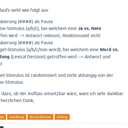
aufs sieht wie folgt aus:
skierung (####) als Pause
me-Stimulus (a/b/c), bei welchem eine
Ja vs. Nein
ffen wird
--> Antwort relevant, Reaktionszeit nicht
skierung (####) als Pause
get-Stimulus (a/b/c/non-word), bei welchem eine
Word vs.
dung
(Lexical Decision) getroffen wird
--> Antwort und
t
et-Stimulus ist randomisiert und nicht abhängig von der
e-Stimulus.
dazu, ob der Aufbau umsetzbar wäre, wäre ich sehr dankbar.
 herzlichen Dank,
ige
zuordnung
lexical-decision
priming