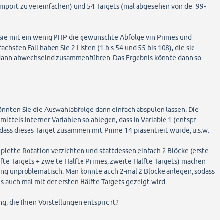
Import zu vereinfachen) und 54 Targets (mal abgesehen von der 99-
ie mit ein wenig PHP die gewünschte Abfolge vin Primes und
fachsten Fall haben Sie 2 Listen (1 bis 54 und 55 bis 108), die sie
dann abwechselnd zusammenführen. Das Ergebnis könnte dann so
önnten Sie die Auswahlabfolge dann einfach abspulen lassen. Die
ittels interner Variablen so ablegen, dass in Variable 1 (entspr.
 dass dieses Target zusammen mit Prime 14 präsentiert wurde, u.s.w.
lette Rotation verzichten und stattdessen einfach 2 Blöcke (erste
lfte Targets + zweite Hälfte Primes, zweite Hälfte Targets) machen
ng unproblematisch. Man könnte auch 2-mal 2 Blöcke anlegen, sodass
s auch mal mit der ersten Hälfte Targets gezeigt wird.
ng, die Ihren Vorstellungen entspricht?