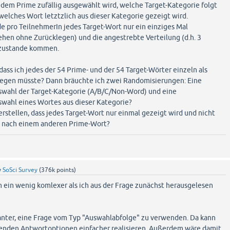
jedem Prime zufällig ausgewählt wird, welche Target-Kategorie folgt
elches Wort letztzlich aus dieser Kategorie gezeigt wird.
de pro TeilnehmerIn jedes Target-Wort nur ein einziges Mal
hen ohne Zurücklegen) und die angestrebte Verteilung (d.h. 3
) zustande kommen.
 dass ich jedes der 54 Prime- und der 54 Target-Wörter einzeln als
egen müsste? Dann bräuchte ich zwei Randomisierungen: Eine
wahl der Target-Kategorie (A/B/C/Non-Word) und eine
wahl eines Wortes aus dieser Kategorie?
erstellen, dass jedes Target-Wort nur einmal gezeigt wird und nicht
al nach einem anderen Prime-Wort?
y
SoSci Survey
(
376k
points)
ch ein wenig komlexer als ich aus der Frage zunächst herausgelesen
ganter, eine Frage vom Typ "Auswahlabfolge" zu verwenden. Da kann
renden Antwortoptionen einfacher realisieren. Außerdem wäre damit