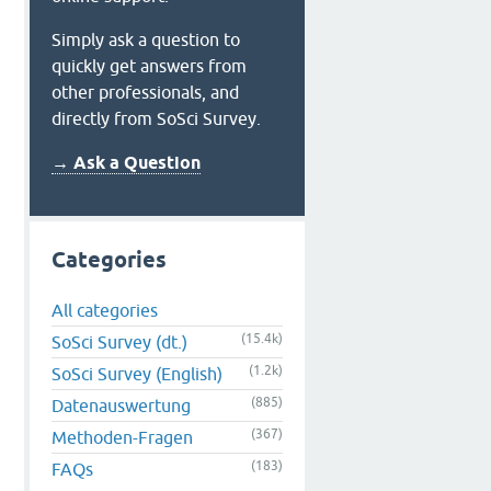
Simply ask a question to
quickly get answers from
other professionals, and
directly from SoSci Survey.
→ Ask a Question
Categories
All categories
(15.4k)
SoSci Survey (dt.)
(1.2k)
SoSci Survey (English)
(885)
Datenauswertung
(367)
Methoden-Fragen
(183)
FAQs