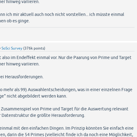
mer hinweg variieren.
nn ich mir aktuell auch noch nicht vorstellen... ich müsste einmal
hen ob es ginge.
y
SoSci Survey
(
376k
points)
 also im Endeffekt einmal vor. Nur die Paarung von Prime und Target
mer hinweg variieren.
wei Herausforderungen.
so mehr als 99) Auswahlentscheidungen, was in einer einzelnen Frage
e" nicht abgebildert werden kann.
as Zusammenspiel von Prime und Target für die Auswertung relevant
der Datenstruktur die größte Herausforderung.
einmal mit den einfachen Dingen. Im Prinzip könnten Sie einfach eine
n, darin die 54 Primes (vielleicht finde ich da noch eine Möglichkeit,