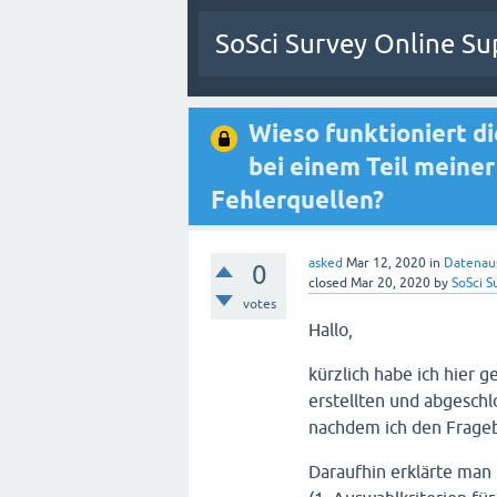
SoSci Survey Online Su
Wieso funktioniert d
bei einem Teil meine
Fehlerquellen?
asked
Mar 12, 2020
in
Datenau
0
closed
Mar 20, 2020
by
SoSci S
votes
Hallo,
kürzlich habe ich hier g
erstellten und abgesch
nachdem ich den Fragebo
Daraufhin erklärte man 