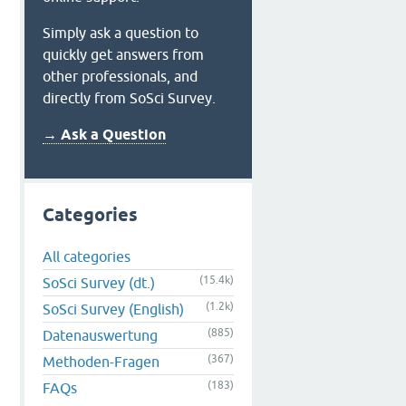
Simply ask a question to
quickly get answers from
other professionals, and
directly from SoSci Survey.
→ Ask a Question
Categories
All categories
(15.4k)
SoSci Survey (dt.)
(1.2k)
SoSci Survey (English)
(885)
Datenauswertung
(367)
Methoden-Fragen
(183)
FAQs