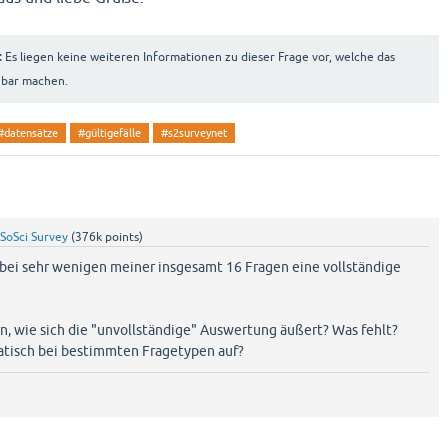
:
Es liegen keine weiteren Informationen zu dieser Frage vor, welche das
hbar machen.
#datensätze
#gültigefälle
#s2surveynet
SoSci Survey
(
376k
points)
r bei sehr wenigen meiner insgesamt 16 Fragen eine vollständige
rn, wie sich die "unvollständige" Auswertung äußert? Was fehlt?
atisch bei bestimmten Fragetypen auf?