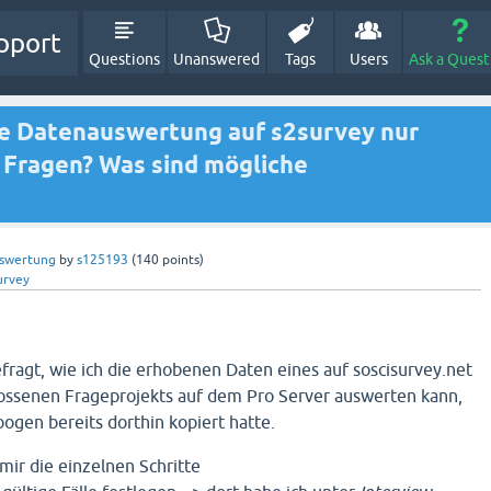
pport
Questions
Unanswered
Tags
Users
Ask a Quest
ie Datenauswertung auf s2survey nur
r Fragen? Was sind mögliche
swertung
by
s125193
(
140
points)
urvey
efragt, wie ich die erhobenen Daten eines auf soscisurvey.net
lossenen Frageprojekts auf dem Pro Server auswerten kann,
gen bereits dorthin kopiert hatte.
mir die einzelnen Schritte