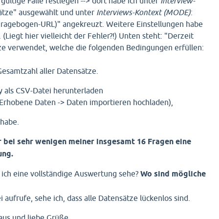
 gültige Fälle festlegen --> dort habe ich unter
Interview-
ätze" ausgewählt und unter
Interviews-Kontext (MODE)
:
 Fragebogen-URL)" angekreuzt. Weitere Einstellungen habe
Liegt hier vielleicht der Fehler?!) Unten steht: "Derzeit
 verwendet, welche die folgenden Bedingungen erfüllen:
Gesamtzahl aller Datensätze.
y als CSV-Datei herunterladen
 Erhobene Daten -> Daten importieren hochladen),
 habe.
ur bei sehr wenigen meiner insgesamt 16 Fragen eine
ung.
 ich eine vollständige Auswertung sehe?
Wo sind mögliche
 aufrufe, sehe ich, dass alle Datensätze lückenlos sind.
aus und liebe Grüße.