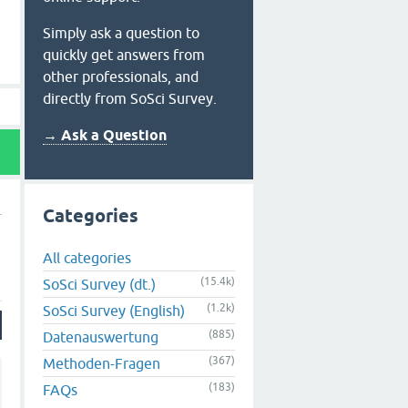
Simply ask a question to
quickly get answers from
other professionals, and
directly from SoSci Survey.
→ Ask a Question
Categories
All categories
(15.4k)
SoSci Survey (dt.)
(1.2k)
SoSci Survey (English)
(885)
Datenauswertung
(367)
Methoden-Fragen
(183)
FAQs