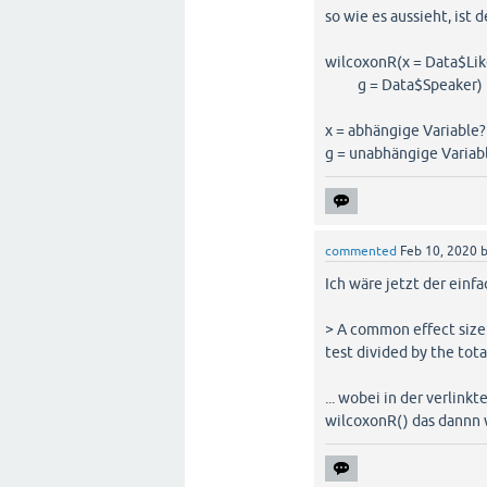
so wie es aussieht, ist 
wilcoxonR(x = Data$Lik
g = Data$Speaker)
x = abhängige Variable?
g = unabhängige Variabl
commented
Feb 10, 2020
Ich wäre jetzt der einf
> A common effect size 
test divided by the tot
... wobei in der verlink
wilcoxonR() das dannn w