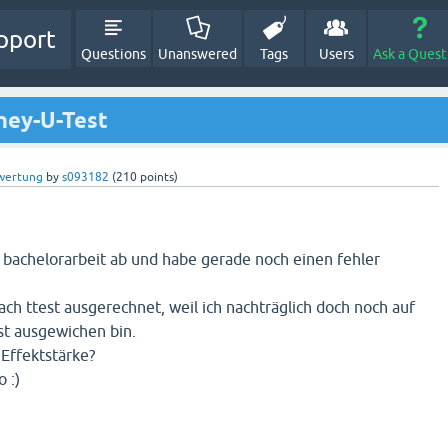
pport
Questions
Unanswered
Tags
Users
Ask a Quest
ney-U-Test
wertung
by
s093182
(
210
points)
bachelorarbeit ab und habe gerade noch einen fehler
ach ttest ausgerechnet, weil ich nachträglich doch noch auf
t ausgewichen bin.
 Effektstärke?
o :)