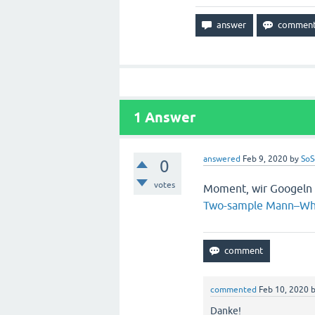
1
Answer
answered
Feb 9, 2020
by
SoS
0
votes
Moment, wir Googeln s
Two-sample Mann–Whi
commented
Feb 10, 2020
Danke!