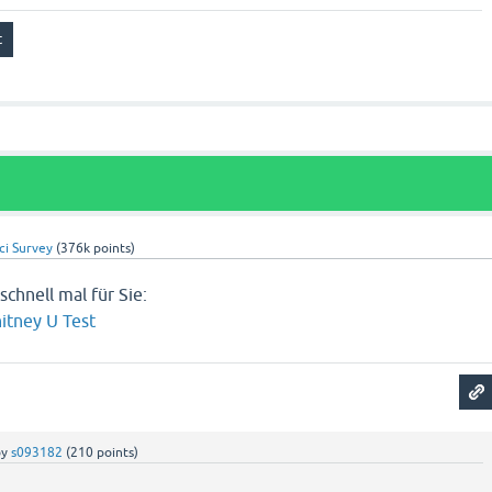
ci Survey
(
376k
points)
chnell mal für Sie:
tney U Test
by
s093182
(
210
points)