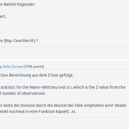
der Befehl folgender:
ert,
e (Bsp. Geschlecht) ?
by
SoSci Survey
(
376k
points)
achen Berechnung aus dem Z-Test gefolgt:
statistic for the Mann–Whitney test is r, which is the Z value from the
al number of observations.
ten Seite die Division durch die Wurzel der Fälle empfohlen wird. Wobei
ohl nochmal in eine Funktion kapselt. Ja.